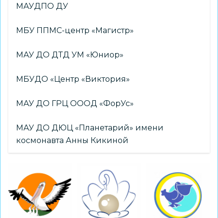
МАУДПО ДУ
МБУ ППМС-центр «Магистр»
МАУ ДО ДТД УМ «Юниор»
МБУДО «Центр «Виктория»
МАУ ДО ГРЦ ОООД «ФорУс»
МАУ ДО ДЮЦ «Планетарий» имени
космонавта Анны Кикиной