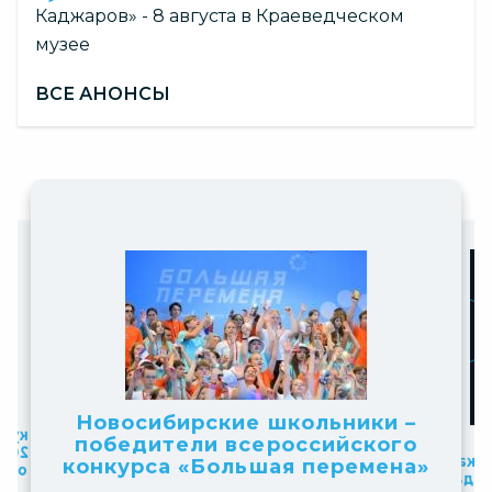
Каджаров» - 8 августа в Краеведческом
музее
ВСЕ АНОНСЫ
Slide
Slide
7
2
Новосибирские школьники –
of
онты»
льный
of
победители всероссийского
Официальный комментарий
ойдет
10
пол
конкурса «Большая перемена»
10
Минпросвещения России
НТО»