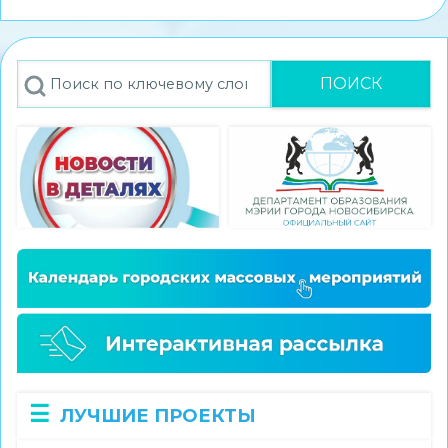
стал
победителем
конкурса
Поиск
экскурсионных
проектов
«Памятные
места
моего
региона»
ЛУЧШИЕ ПРОЕКТЫ