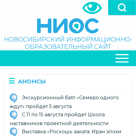
Перейти
к
основному
содержанию
Поиск
НОВОСИБИРСКИЙ ИНФОРМАЦИОННО-
ОБРАЗОВАТЕЛЬНЫЙ САЙТ
ОСНОВНАЯ
НАВИГАЦИЯ
АНОНСЫ
Экскурсионный батл «Семеро одного
ждут» пройдет 5 августа
С 11 по 15 августа пройдет Школа
наставников проектной деятельности
Выставка «Роскошь заката: Иран эпохи