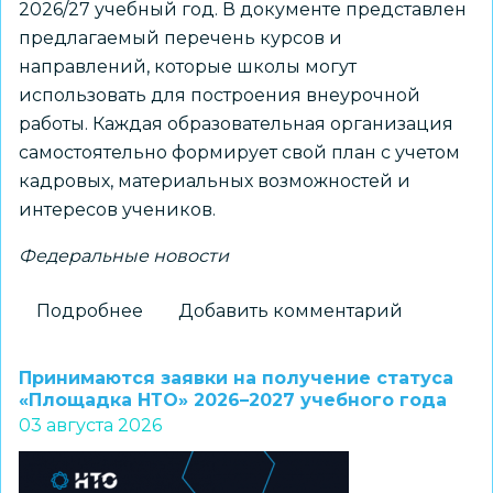
2026/27 учебный год. В документе представлен
предлагаемый перечень курсов и
направлений, которые школы могут
использовать для построения внеурочной
работы. Каждая образовательная организация
самостоятельно формирует свой план с учетом
кадровых, материальных возможностей и
интересов учеников.
Федеральные новости
Подробнее
о
Добавить комментарий
Для
школ
Принимаются заявки на получение статуса
доступны
«Площадка НТО» 2026–2027 учебного года
03 августа 2026
шаблоны
курсов
внеурочной