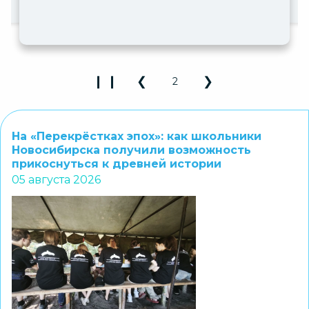
❙ ❙
❮
❯
2
Play Pause 3D Carousel
Previous Slide
Next Slide
На «Перекрёстках эпох»: как школьники
Новосибирска получили возможность
прикоснуться к древней истории
05 августа 2026