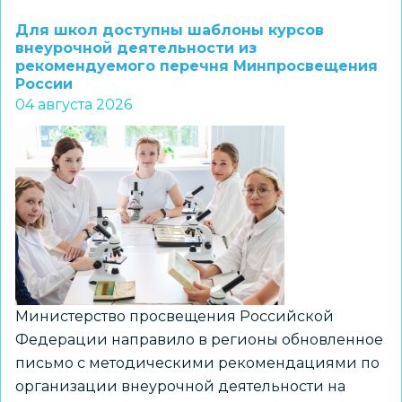
1–
Для школ доступны шаблоны курсов
7
внеурочной деятельности из
рекомендуемого перечня Минпросвещения
классов
России
и
04 августа 2026
их
наставников
приглашают
к
участию
в
региональном
конкурсе
«ПРО
Министерство просвещения Российской
Большие
Федерации направило в регионы обновленное
вызовы»
письмо с методическими рекомендациями по
организации внеурочной деятельности на