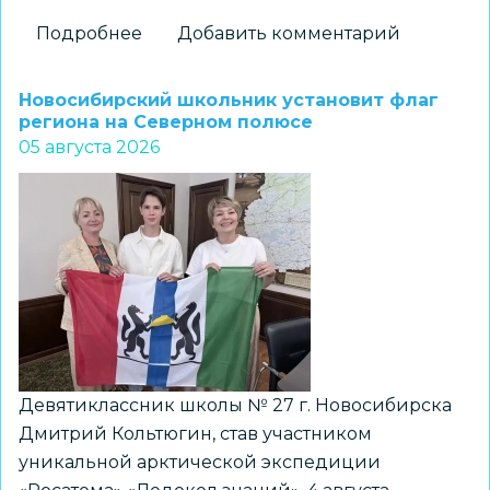
Подробнее
о
Добавить комментарий
На
«Перекрёстках
Новосибирский школьник установит флаг
эпох»:
региона на Северном полюсе
05 августа 2026
как
школьники
Новосибирска
получили
возможность
прикоснуться
к
древней
истории
Девятиклассник школы № 27 г. Новосибирска
Дмитрий Кольтюгин, став участником
уникальной арктической экспедиции