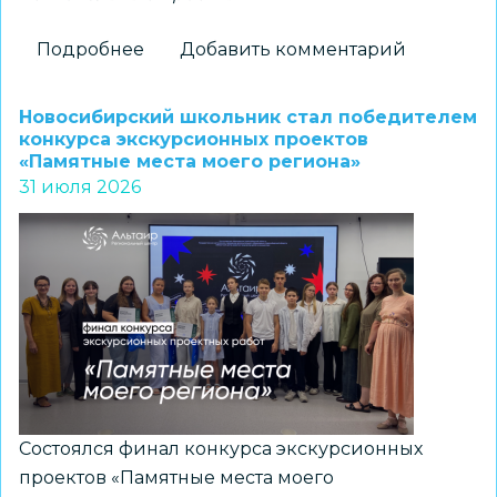
Подробнее
о
Добавить комментарий
Новосибирские
школьники
Новосибирский школьник стал победителем
стали
конкурса экскурсионных проектов
«Памятные места моего региона»
призерами
31 июля 2026
регионального
конкурса
«Без
срока
давности.
Память,
отражённая
поколениями»
Состоялся финал конкурса экскурсионных
проектов «Памятные места моего