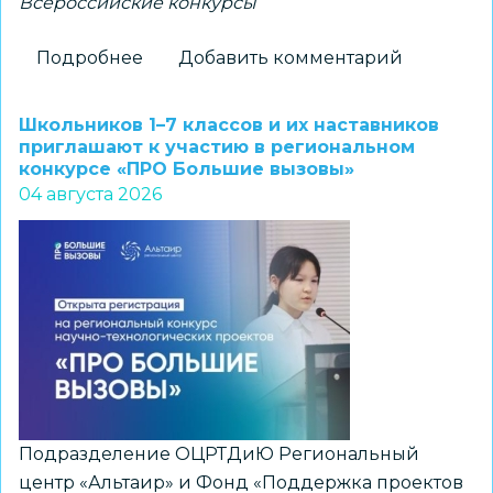
Всероссийские конкурсы
Подробнее
о
Добавить комментарий
Новосибирские
школьники
Школьников 1–7 классов и их наставников
–
приглашают к участию в региональном
конкурсе «ПРО Большие вызовы»
победители
04 августа 2026
всероссийского
конкурса
«Большая
перемена»
Подразделение ОЦРТДиЮ Региональный
центр «Альтаир» и Фонд «Поддержка проектов