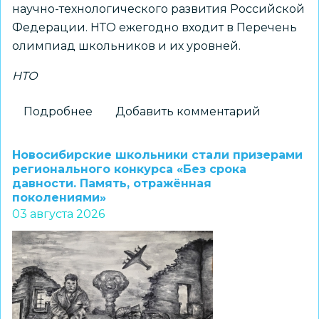
научно-технологического развития Российской
Федерации. НТО ежегодно входит в Перечень
олимпиад школьников и их уровней.
НТО
Подробнее
о
Добавить комментарий
Принимаются
заявки
Новосибирские школьники стали призерами
на
регионального конкурса «Без срока
давности. Память, отражённая
получение
поколениями»
статуса
03 августа 2026
«Площадка
НТО»
2026–
2027
учебного
года