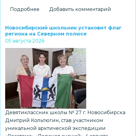
Подробнее
о
Добавить комментарий
На
«Перекрёстках
Новосибирский школьник установит флаг
эпох»:
региона на Северном полюсе
05 августа 2026
как
школьники
Новосибирска
получили
возможность
прикоснуться
к
древней
истории
Девятиклассник школы № 27 г. Новосибирска
Дмитрий Кольтюгин, став участником
уникальной арктической экспедиции