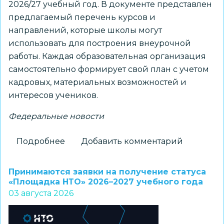
2026/27 учебный год. В документе представлен
предлагаемый перечень курсов и
направлений, которые школы могут
использовать для построения внеурочной
работы. Каждая образовательная организация
самостоятельно формирует свой план с учетом
кадровых, материальных возможностей и
интересов учеников.
Федеральные новости
Подробнее
о
Добавить комментарий
Для
школ
Принимаются заявки на получение статуса
доступны
«Площадка НТО» 2026–2027 учебного года
03 августа 2026
шаблоны
курсов
внеурочной