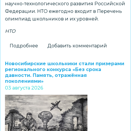
научно-технологического развития Российской
Федерации. НТО ежегодно входит в Перечень
олимпиад школьников и их уровней.
НТО
Подробнее
о
Добавить комментарий
Принимаются
заявки
Новосибирские школьники стали призерами
на
регионального конкурса «Без срока
давности. Память, отражённая
получение
поколениями»
статуса
03 августа 2026
«Площадка
НТО»
2026–
2027
учебного
года