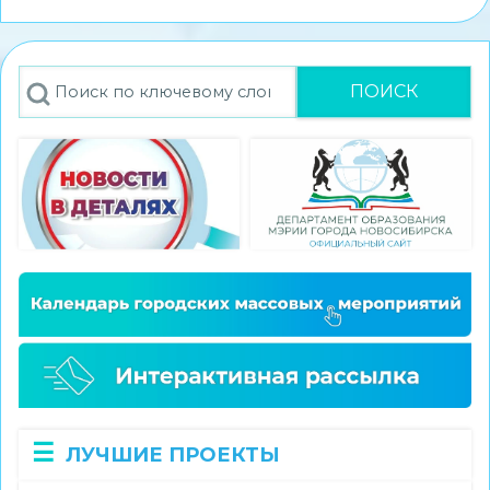
стал
победителем
конкурса
Поиск
экскурсионных
проектов
«Памятные
места
моего
региона»
ЛУЧШИЕ ПРОЕКТЫ