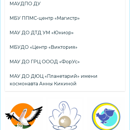
МАУДПО ДУ
МБУ ППМС-центр «Магистр»
МАУ ДО ДТД УМ «Юниор»
МБУДО «Центр «Виктория»
МАУ ДО ГРЦ ОООД «ФорУс»
МАУ ДО ДЮЦ «Планетарий» имени
космонавта Анны Кикиной