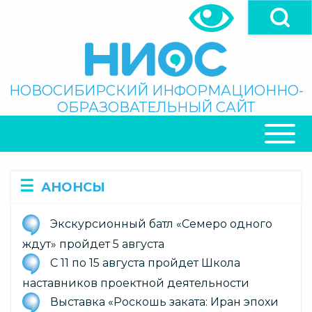
Перейти
к
основному
содержанию
Поиск
НОВОСИБИРСКИЙ ИНФОРМАЦИОННО-
ОБРАЗОВАТЕЛЬНЫЙ САЙТ
ОСНОВНАЯ
НАВИГАЦИЯ
АНОНСЫ
Экскурсионный батл «Семеро одного
ждут» пройдет 5 августа
С 11 по 15 августа пройдет Школа
наставников проектной деятельности
Выставка «Роскошь заката: Иран эпохи