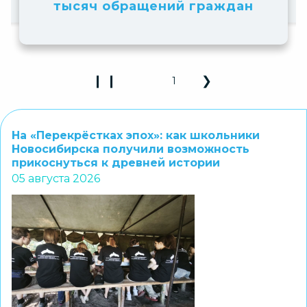
граждан
❙ ❙
❮
❯
2
Play Pause 3D Carousel
Previous Slide
Next Slide
На «Перекрёстках эпох»: как школьники
Новосибирска получили возможность
прикоснуться к древней истории
05 августа 2026