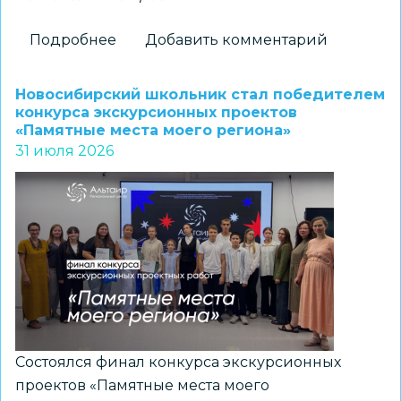
Подробнее
о
Добавить комментарий
Новосибирские
школьники
Новосибирский школьник стал победителем
стали
конкурса экскурсионных проектов
«Памятные места моего региона»
призерами
31 июля 2026
регионального
конкурса
«Без
срока
давности.
Память,
отражённая
поколениями»
Состоялся финал конкурса экскурсионных
проектов «Памятные места моего