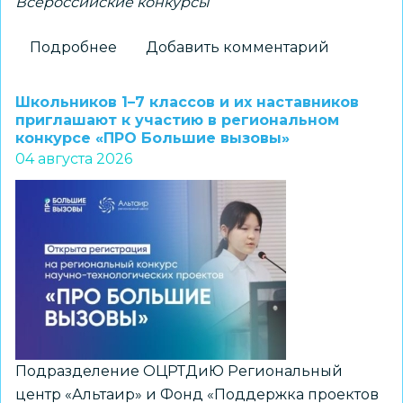
Всероссийские конкурсы
Подробнее
о
Добавить комментарий
Новосибирские
школьники
Школьников 1–7 классов и их наставников
–
приглашают к участию в региональном
конкурсе «ПРО Большие вызовы»
победители
04 августа 2026
всероссийского
конкурса
«Большая
перемена»
Подразделение ОЦРТДиЮ Региональный
центр «Альтаир» и Фонд «Поддержка проектов