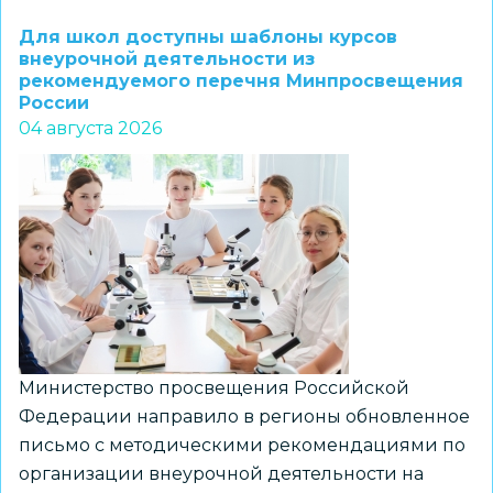
1–
Для школ доступны шаблоны курсов
7
внеурочной деятельности из
рекомендуемого перечня Минпросвещения
классов
России
и
04 августа 2026
их
наставников
приглашают
к
участию
в
региональном
конкурсе
«ПРО
Министерство просвещения Российской
Большие
Федерации направило в регионы обновленное
вызовы»
письмо с методическими рекомендациями по
организации внеурочной деятельности на