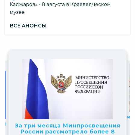
Каджаров» - 8 августа в Краеведческом
музее
ВСЕ АНОНСЫ
Slide
Sli
Slide
7
2
Новосибирские школьник
of
of
победители всероссийск
Принимают
Официальный комментарий
освещения
о более 8
10
получение ст
конкурса «Большая перем
10
Минпросвещения России
НТО» 2026–202