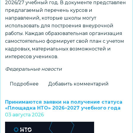
2026/27 учебный год. В документе представлен
предлагаемый перечень курсов и
направлений, которые школы могут
использовать для построения внеурочной
работы. Каждая образовательная организация
самостоятельно формирует свой план с учетом
кадровых, материальных возможностей и
интересов учеников.
Федеральные новости
Подробнее
о
Добавить комментарий
Для
школ
Принимаются заявки на получение статуса
доступны
«Площадка НТО» 2026–2027 учебного года
03 августа 2026
шаблоны
курсов
внеурочной