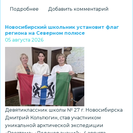
Подробнее
о
Добавить комментарий
На
«Перекрёстках
Новосибирский школьник установит флаг
эпох»:
региона на Северном полюсе
05 августа 2026
как
школьники
Новосибирска
получили
возможность
прикоснуться
к
древней
истории
Девятиклассник школы № 27 г. Новосибирска
Дмитрий Кольтюгин, став участником
уникальной арктической экспедиции