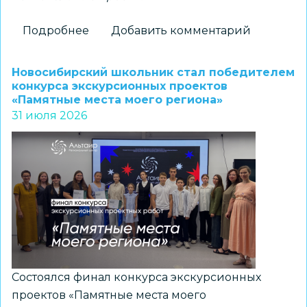
Подробнее
о
Добавить комментарий
Новосибирские
школьники
Новосибирский школьник стал победителем
стали
конкурса экскурсионных проектов
«Памятные места моего региона»
призерами
31 июля 2026
регионального
конкурса
«Без
срока
давности.
Память,
отражённая
поколениями»
Состоялся финал конкурса экскурсионных
проектов «Памятные места моего