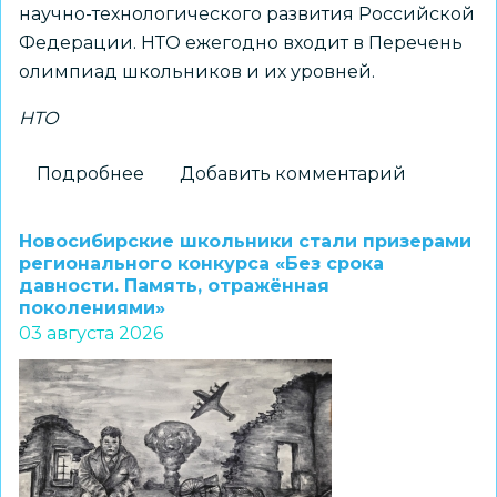
научно-технологического развития Российской
Федерации. НТО ежегодно входит в Перечень
олимпиад школьников и их уровней.
НТО
Подробнее
о
Добавить комментарий
Принимаются
заявки
Новосибирские школьники стали призерами
на
регионального конкурса «Без срока
давности. Память, отражённая
получение
поколениями»
статуса
03 августа 2026
«Площадка
НТО»
2026–
2027
учебного
года