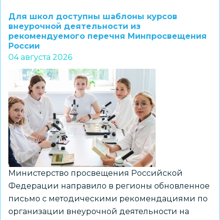
1–
Для школ доступны шаблоны курсов
7
внеурочной деятельности из
рекомендуемого перечня Минпросвещения
классов
России
и
04 августа 2026
их
наставников
приглашают
к
участию
в
региональном
конкурсе
«ПРО
Министерство просвещения Российской
Большие
Федерации направило в регионы обновленное
вызовы»
письмо с методическими рекомендациями по
организации внеурочной деятельности на