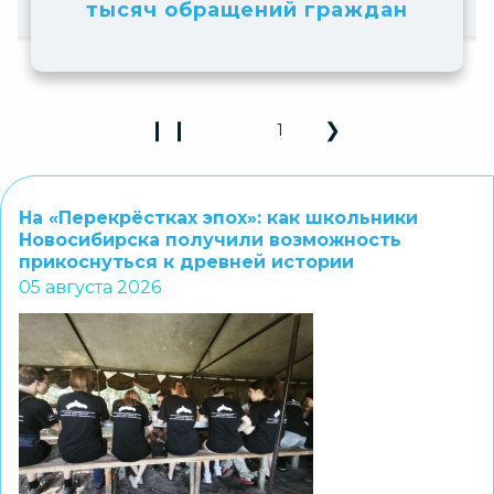
❙ ❙
❮
❯
2
Play Pause 3D Carousel
Previous Slide
Next Slide
На «Перекрёстках эпох»: как школьники
Новосибирска получили возможность
прикоснуться к древней истории
05 августа 2026