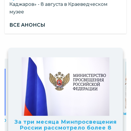
Каджаров» - 8 августа в Краеведческом
музее
ВСЕ АНОНСЫ
Slide
Slide
7
2
Новосибирские школьники –
of
онты»
льный
of
победители всероссийского
Официальный комментарий
ойдет
10
пол
конкурса «Большая перемена»
10
Минпросвещения России
НТО»