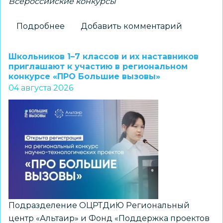
Всероссийские конкурсы
Подробнее
о
Добавить комментарий
Новосибирские
школьники
Школьников 1–7 классов и их наставников
–
приглашают к участию в региональном
конкурсе «ПРО Большие вызовы»
победители
04 августа 2026
всероссийского
конкурса
«Большая
перемена»
Подразделение ОЦРТДиЮ Региональный
центр «Альтаир» и Фонд «Поддержка проектов