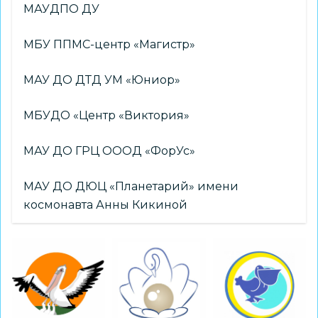
МАУДПО ДУ
МБУ ППМС-центр «Магистр»
МАУ ДО ДТД УМ «Юниор»
МБУДО «Центр «Виктория»
МАУ ДО ГРЦ ОООД «ФорУс»
МАУ ДО ДЮЦ «Планетарий» имени
космонавта Анны Кикиной