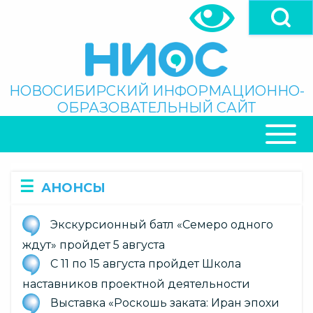
Перейти
к
основному
содержанию
Поиск
НОВОСИБИРСКИЙ ИНФОРМАЦИОННО-
ОБРАЗОВАТЕЛЬНЫЙ САЙТ
ОСНОВНАЯ
НАВИГАЦИЯ
АНОНСЫ
Экскурсионный батл «Семеро одного
ждут» пройдет 5 августа
С 11 по 15 августа пройдет Школа
наставников проектной деятельности
Выставка «Роскошь заката: Иран эпохи