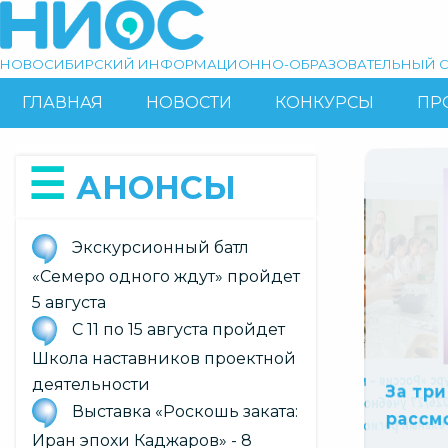
Перейти
к
основному
НОВОСИБИРСКИЙ ИНФОРМАЦИОННО-ОБРАЗОВАТЕЛЬНЫЙ С
содержанию
ГЛАВНАЯ
НОВОСТИ
КОНКУРСЫ
ПР
ОСНОВНАЯ
Поиск
НАВИГАЦИЯ
АНОНСЫ
Экскурсионный батл
«Семеро одного ждут» пройдет
5 августа
С 11 по 15 августа пройдет
Slide
Slide
Slide
9
10
1
Школа наставников проектной
На Форуме Всероссийского сообщества
наставников-просветителей обсудят
миссию педагога в цифровом
of
of
В курс «Ро
of
деятельности
За три месяца Минпрос
рассмотрело более 8 т
Продлен прием заявок на премию
10
2026/27 
10
10
Выставка «Роскошь заката:
«Россия – мои горизонты»
обязательный
пространстве
Иран эпохи Каджаров» - 8
граждан