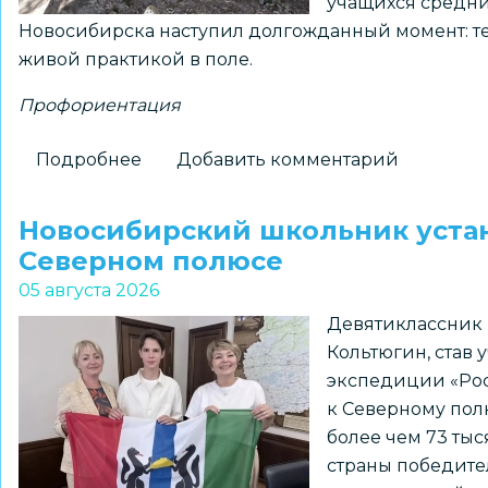
учащихся средн
Новосибирска наступил долгожданный момент: тео
живой практикой в поле.
Профориентация
Подробнее
о
Добавить комментарий
На
«Перекрёстках
Новосибирский школьник устан
эпох»:
Северном полюсе
как
05 августа 2026
школьники
Девятиклассник 
Новосибирска
Кольтюгин, став
получили
экспедиции «Роса
возможность
к Северному полю
прикоснуться
более чем 73 ты
к
страны победите
древней