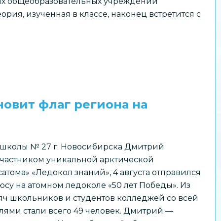
их общеобразовательных учреждений
рия, изученная в классе, наконец встретится с
овит флаг региона на
школы № 27 г. Новосибирска Дмитрий
 участником уникальной арктической
тома» «Ледокол знаний», 4 августа отправился
су на атомном ледоколе «50 лет Победы». Из
сяч школьников и студентов колледжей со всей
лями стали всего 49 человек. Дмитрий —