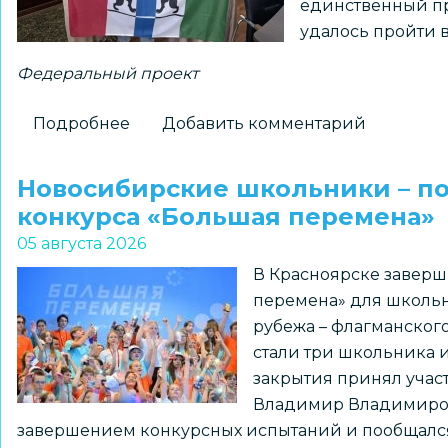
единственный пр
истории
удалось пройти 
Федеральный проект
Подробнее
о
Добавить комментарий
Новосибирский
школьник
Новосибирские школьники – п
установит
конкурса «Большая перемена»
флаг
05 августа 2026
региона
В Красноярске заверш
на
перемена» для школьн
Северном
рубежа – флагманског
полюсе
стали три школьника 
закрытия принял уча
Владимир Владимирови
завершением конкурсных испытаний и пообщался