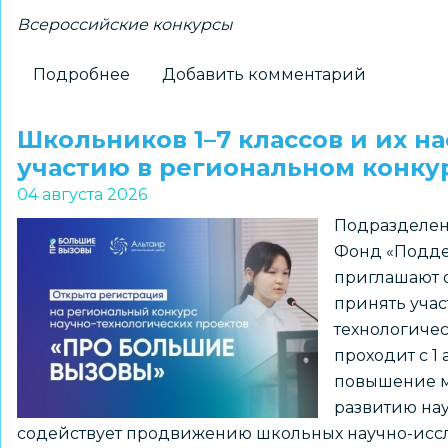
Всероссийские конкурсы
Подробнее
о
Добавить комментарий
Новосибирские
школьники
Школьников 1–7 классов и их н
–
участию в региональном конк
победители
04 августа 2026
всероссийского
Подразделен
конкурса
Фонд «Подде
«Большая
приглашают о
перемена»
принять учас
технологиче
проходит с 1 
повышение м
развитию нау
содействует продвижению школьных научно-иссл