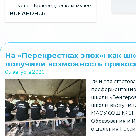
августа в Краеведческом музее
ВСЕ АНОНСЫ
На «Перекрёстках эпох»: как ш
получили возможность прикосн
05 августа 2026
28 июля стартова
профориентацио
школы «Венгеров
школы выступили
МАОУ СОШ № 51,
Образования и И
отделения Росси