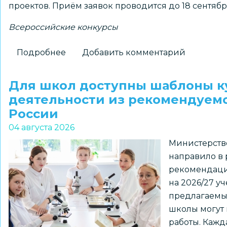
проектов. Приём заявок проводится до 18 сентябр
Всероссийские конкурсы
Подробнее
о
Добавить комментарий
Школьников
1–
Для школ доступны шаблоны к
7
деятельности из рекомендуем
классов
России
и
04 августа 2026
их
Министерств
наставников
направило в
приглашают
рекомендаци
к
на 2026/27 у
участию
предлагаемы
в
школы могут 
региональном
работы. Кажд
конкурсе