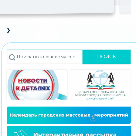
❯
D Carousel
s Slide
Next Slide
Поиск