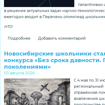
талантливых 
в решение актуальных задач научно-технологиче
ежегодно входит в Перечень олимпиад школьник
НТО
Подробнее
о
Добавить комментарий
Принимаются
заявки
Новосибирские школьники ста
на
конкурса «Без срока давности.
получение
поколениями»
статуса
03 августа 2026
«Площадка
С 4 мая по 31 
НТО»
региональный к
2026–
отражённая пок
2027
вовлечения шк
учебного
пространстве л