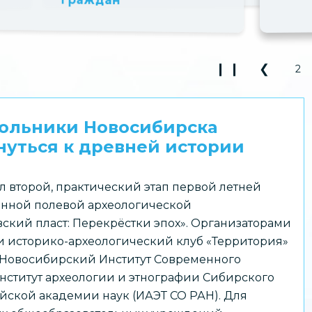
❙ ❙
❮
2
Play Pause 3
Previou
кольники Новосибирска
уться к древней истории
л второй, практический этап первой летней
нной полевой археологической
ский пласт: Перекрёстки эпох». Организаторами
 историко-археологический клуб «Территория»
 Новосибирский Институт Современного
нститут археологии и этнографии Сибирского
йской академии наук (ИАЭТ СО РАН). Для