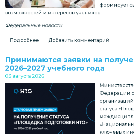
формирует св
«ПРО
возможностей и интересов учеников.
Большие
вызовы»
Федеральные новости
Подробнее
о
Добавить комментарий
Для
школ
Принимаются заявки на получе
доступны
2026–2027 учебного года
шаблоны
03 августа 2026
курсов
Министерств
внеурочной
Федерации о
деятельности
организаций
из
статуса «Пло
рекомендуемого
междисципл
перечня
«Национальна
Минпросвещения
ключевых ин
России