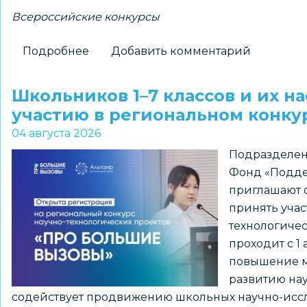
Всероссийские конкурсы
Подробнее
о
Добавить комментарий
Новосибирские
школьники
Школьников 1–7 классов и их н
–
участию в региональном конк
победители
04 августа 2026
всероссийского
Подразделен
конкурса
Фонд «Подде
«Большая
приглашают о
перемена»
принять учас
технологиче
проходит с 1 
повышение м
развитию нау
содействует продвижению школьных научно-иссл