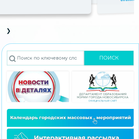
❯
D Carousel
s Slide
Next Slide
Поиск