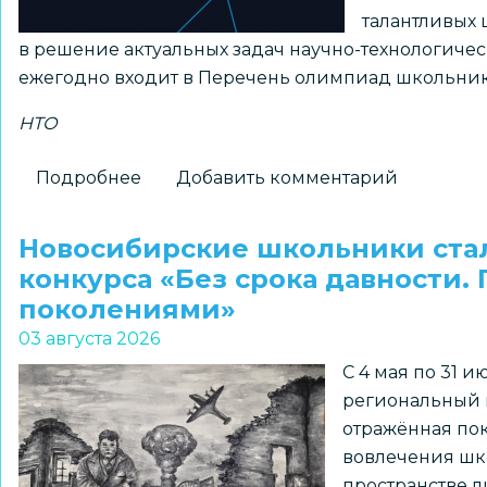
талантливых 
в решение актуальных задач научно-технологиче
ежегодно входит в Перечень олимпиад школьник
НТО
Подробнее
о
Добавить комментарий
Принимаются
заявки
Новосибирские школьники ста
на
конкурса «Без срока давности.
получение
поколениями»
статуса
03 августа 2026
«Площадка
С 4 мая по 31 
НТО»
региональный к
2026–
отражённая пок
2027
вовлечения шк
учебного
пространстве л