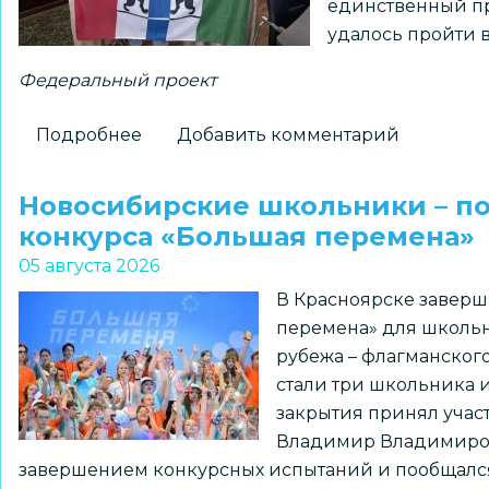
единственный пр
истории
удалось пройти 
Федеральный проект
Подробнее
о
Добавить комментарий
Новосибирский
школьник
Новосибирские школьники – п
установит
конкурса «Большая перемена»
флаг
05 августа 2026
региона
В Красноярске заверш
на
перемена» для школьн
Северном
рубежа – флагманског
полюсе
стали три школьника 
закрытия принял уча
Владимир Владимирови
завершением конкурсных испытаний и пообщался