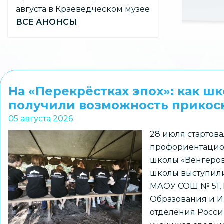
августа в Краеведческом музее
ВСЕ АНОНСЫ
На «Перекрёстках эпох»: как ш
получили возможность прикосн
05 августа 2026
28 июля стартова
профориентацио
школы «Венгеров
школы выступили
МАОУ СОШ № 51,
Образования и И
отделения Росси