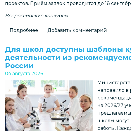
проектов. Приём заявок проводится до 18 сентябр
Всероссийские конкурсы
Подробнее
о
Добавить комментарий
Школьников
1–
Для школ доступны шаблоны к
7
деятельности из рекомендуем
классов
России
и
04 августа 2026
их
Министерств
наставников
направило в
приглашают
рекомендаци
к
на 2026/27 у
участию
предлагаемы
в
школы могут 
региональном
работы. Кажд
конкурсе