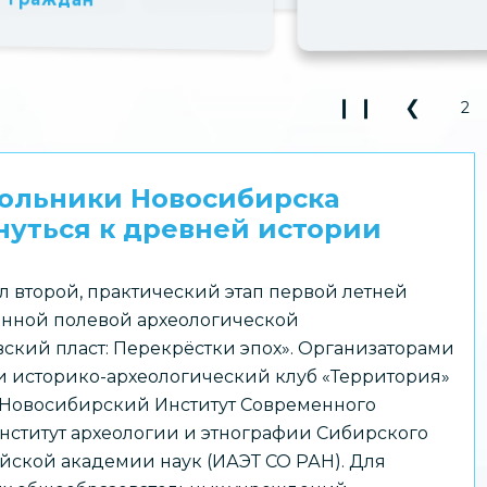
❙ ❙
❮
2
Play Pause 3
Previou
кольники Новосибирска
уться к древней истории
л второй, практический этап первой летней
нной полевой археологической
ский пласт: Перекрёстки эпох». Организаторами
 историко-археологический клуб «Территория»
 Новосибирский Институт Современного
нститут археологии и этнографии Сибирского
йской академии наук (ИАЭТ СО РАН). Для