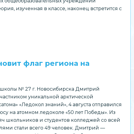
их общеобразовательных учреждений
рия, изученная в классе, наконец встретится с
овит флаг региона на
школы № 27 г. Новосибирска Дмитрий
 участником уникальной арктической
тома» «Ледокол знаний», 4 августа отправился
су на атомном ледоколе «50 лет Победы». Из
сяч школьников и студентов колледжей со всей
лями стали всего 49 человек. Дмитрий —