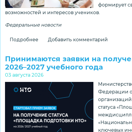
формирует св
«ПРО
возможностей и интересов учеников.
Большие
вызовы»
Федеральные новости
Подробнее
о
Добавить комментарий
Для
школ
Принимаются заявки на получе
доступны
2026–2027 учебного года
шаблоны
03 августа 2026
курсов
Министерств
внеурочной
Федерации о
деятельности
организаций
из
статуса «Пло
рекомендуемого
междисципл
перечня
«Национальна
Минпросвещения
ключевых ин
России