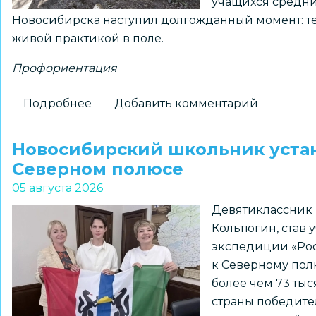
учащихся средн
Новосибирска наступил долгожданный момент: тео
живой практикой в поле.
Профориентация
Подробнее
о
Добавить комментарий
На
«Перекрёстках
Новосибирский школьник устан
эпох»:
Северном полюсе
как
05 августа 2026
школьники
Девятиклассник 
Новосибирска
Кольтюгин, став
получили
экспедиции «Роса
возможность
к Северному полю
прикоснуться
более чем 73 ты
к
страны победите
древней