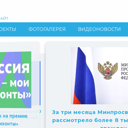
АЙТ
ОЕКТЫ
ФОТОГАЛЕРЕЯ
ВИДЕОНОВОСТИ
Slide
Slide
Slide
6
7
1
of
of
Принимаются заявки 
of
альный комментарий
За три месяца Минпросв
10
10
статуса «Площадка НТ
 на премию
10
росвещения России
рассмотрело более 8 ты
учебного г
изонты»