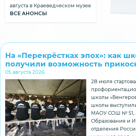
пространстве
августа в Краеведческом музее
ВСЕ АНОНСЫ
На «Перекрёстках эпох»: как ш
получили возможность прикосн
05 августа 2026
28 июля стартова
профориентацио
школы «Венгеров
школы выступили
МАОУ СОШ № 51,
Образования и И
отделения Росси