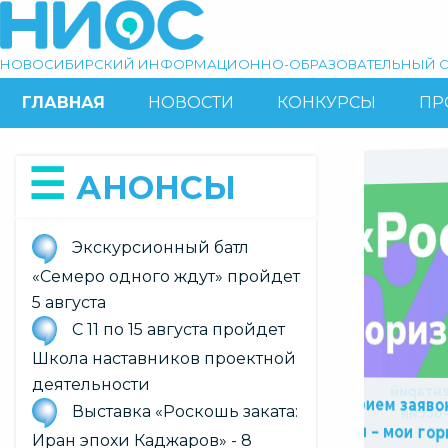
Перейти
к
основному
НОВОСИБИРСКИЙ ИНФОРМАЦИОННО-ОБРАЗОВАТЕЛЬНЫЙ С
содержанию
ГЛАВНАЯ
НОВОСТИ
КОНКУРСЫ
ПР
ОСНОВНАЯ
Поиск
НАВИГАЦИЯ
АНОНСЫ
Экскурсионный батл
«Семеро одного ждут» пройдет
5 августа
С 11 по 15 августа пройдет
Slide
Slide
Slide
8
9
10
Школа наставников проектной
На Форуме Всероссийского сообщества
наставников-просветителей обсудят
миссию педагога в цифровом
of
of
of
В курс «Россия – мои горизонты» с
2026/27 учебного года войдет
деятельности
Офици
10
Продлен прием заявок
10
10
Выставка «Роскошь заката:
Минп
обязательный региональный компонент
«Россия – мои гор
Иран эпохи Каджаров» - 8