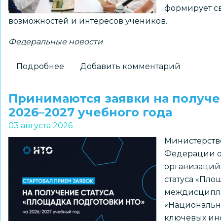
формирует св
«ПРО
возможностей и интересов учеников.
Большие
вызовы»
Федеральные новости
Подробнее
о
Добавить комментарий
Для
школ
Принимаются заявки на получе
доступны
2026–2027 учебного года
шаблоны
03 августа 2026
курсов
Министерств
внеурочной
Федерации о
деятельности
организаций
из
статуса «Пло
рекомендуемого
междисципл
перечня
«Национальна
Минпросвещения
ключевых ин
России