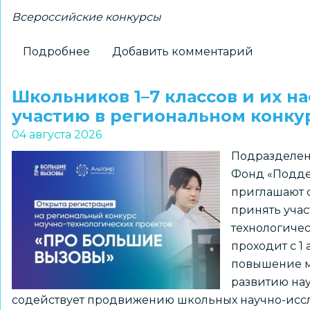
Всероссийские конкурсы
Подробнее
о
Добавить комментарий
Новосибирские
школьники
Школьников 1–7 классов и их н
–
участию в региональном конк
победители
04 августа 2026
всероссийского
Подразделен
конкурса
Фонд «Подде
«Большая
приглашают о
перемена»
принять учас
технологиче
проходит с 1 
повышение м
развитию нау
содействует продвижению школьных научно-иссл