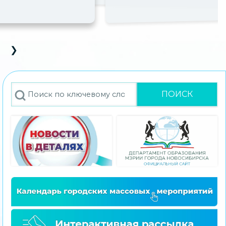
❯
D Carousel
s Slide
Next Slide
Поиск