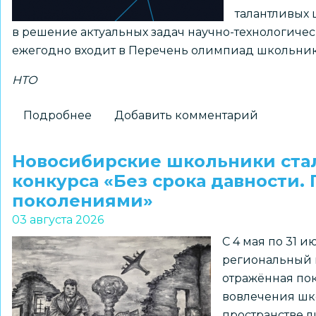
талантливых 
в решение актуальных задач научно-технологиче
ежегодно входит в Перечень олимпиад школьник
НТО
Подробнее
о
Добавить комментарий
Принимаются
заявки
Новосибирские школьники ста
на
конкурса «Без срока давности.
получение
поколениями»
статуса
03 августа 2026
«Площадка
С 4 мая по 31 
НТО»
региональный к
2026–
отражённая пок
2027
вовлечения шк
учебного
пространстве л