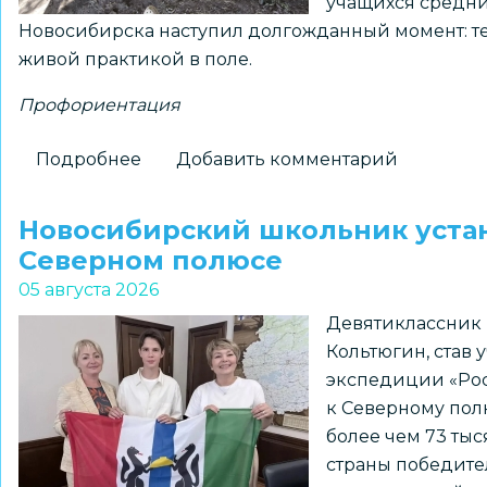
учащихся средн
Новосибирска наступил долгожданный момент: тео
живой практикой в поле.
Профориентация
Подробнее
о
Добавить комментарий
На
«Перекрёстках
Новосибирский школьник устан
эпох»:
Северном полюсе
как
05 августа 2026
школьники
Девятиклассник 
Новосибирска
Кольтюгин, став
получили
экспедиции «Роса
возможность
к Северному полю
прикоснуться
более чем 73 ты
к
страны победите
древней