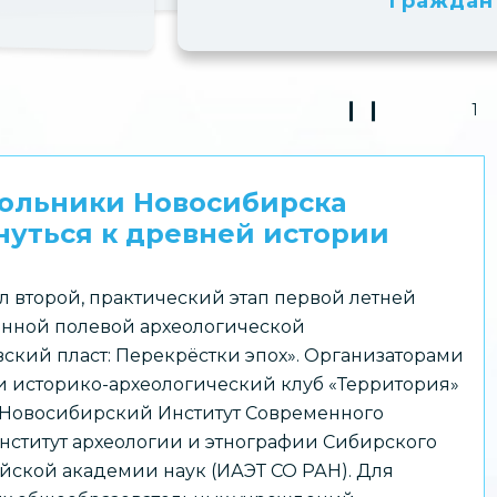
граждан
❙ ❙
❮
2
Play Pause 3
Previou
кольники Новосибирска
уться к древней истории
л второй, практический этап первой летней
нной полевой археологической
ский пласт: Перекрёстки эпох». Организаторами
 историко-археологический клуб «Территория»
 Новосибирский Институт Современного
нститут археологии и этнографии Сибирского
йской академии наук (ИАЭТ СО РАН). Для