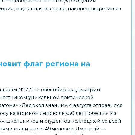
их общеобразовательных учреждений
рия, изученная в классе, наконец встретится с
овит флаг региона на
школы № 27 г. Новосибирска Дмитрий
 участником уникальной арктической
тома» «Ледокол знаний», 4 августа отправился
су на атомном ледоколе «50 лет Победы». Из
сяч школьников и студентов колледжей со всей
лями стали всего 49 человек. Дмитрий —