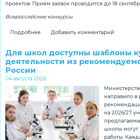
проектов. Приём заявок проводится до 18 сентябр
Всероссийские конкурсы
Подробнее
о
Добавить комментарий
Школьников
1–
Для школ доступны шаблоны к
7
деятельности из рекомендуем
классов
России
и
04 августа 2026
их
Министерств
наставников
направило в
приглашают
рекомендаци
к
на 2026/27 у
участию
предлагаемы
в
школы могут 
региональном
работы. Кажд
конкурсе