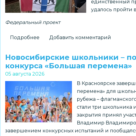
единственный пр
истории
удалось пройти 
Федеральный проект
Подробнее
о
Добавить комментарий
Новосибирский
школьник
Новосибирские школьники – п
установит
конкурса «Большая перемена»
флаг
05 августа 2026
региона
В Красноярске заверш
на
перемена» для школьн
Северном
рубежа – флагманског
полюсе
стали три школьника 
закрытия принял уча
Владимир Владимирови
завершением конкурсных испытаний и пообщался