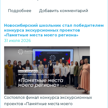
Подробнее
о
Добавить комментарий
Новосибирские
школьники
Новосибирский школьник стал победителем
стали
конкурса экскурсионных проектов
«Памятные места моего региона»
призерами
31 июля 2026
регионального
конкурса
«Без
срока
давности.
Память,
отражённая
поколениями»
Состоялся финал конкурса экскурсионных
проектов «Памятные места моего