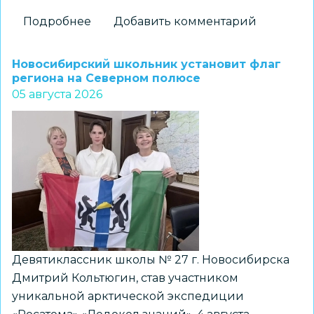
Подробнее
о
Добавить комментарий
На
«Перекрёстках
Новосибирский школьник установит флаг
эпох»:
региона на Северном полюсе
05 августа 2026
как
школьники
Новосибирска
получили
возможность
прикоснуться
к
древней
истории
Девятиклассник школы № 27 г. Новосибирска
Дмитрий Кольтюгин, став участником
уникальной арктической экспедиции