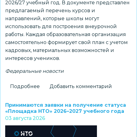
2026/27 учебный год. В документе представлен
предлагаемый перечень курсов и
направлений, которые школы могут
использовать для построения внеурочной
работы. Каждая образовательная организация
самостоятельно формирует свой план с учетом
кадровых, материальных возможностей и
интересов учеников.
Федеральные новости
Подробнее
о
Добавить комментарий
Для
школ
Принимаются заявки на получение статуса
доступны
«Площадка НТО» 2026–2027 учебного года
03 августа 2026
шаблоны
курсов
внеурочной