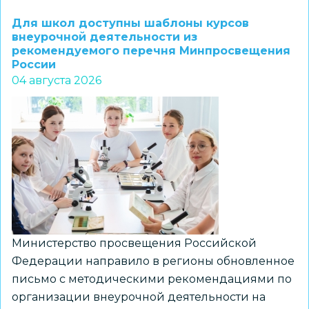
1–
Для школ доступны шаблоны курсов
7
внеурочной деятельности из
рекомендуемого перечня Минпросвещения
классов
России
и
04 августа 2026
их
наставников
приглашают
к
участию
в
региональном
конкурсе
«ПРО
Министерство просвещения Российской
Большие
Федерации направило в регионы обновленное
вызовы»
письмо с методическими рекомендациями по
организации внеурочной деятельности на