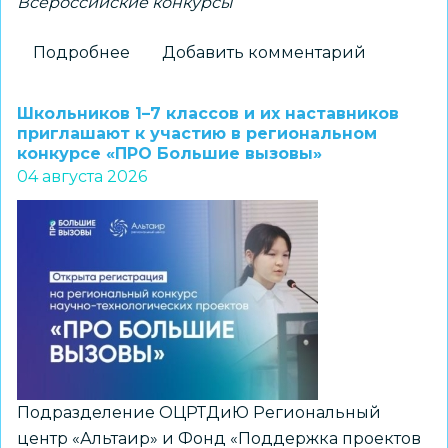
Всероссийские конкурсы
Подробнее
о
Добавить комментарий
Новосибирские
школьники
Школьников 1–7 классов и их наставников
–
приглашают к участию в региональном
конкурсе «ПРО Большие вызовы»
победители
04 августа 2026
всероссийского
конкурса
«Большая
перемена»
Подразделение ОЦРТДиЮ Региональный
центр «Альтаир» и Фонд «Поддержка проектов