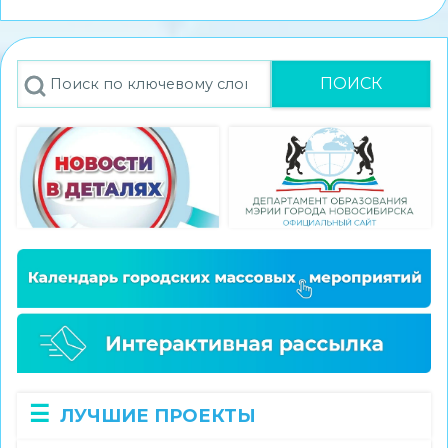
стал
победителем
конкурса
Поиск
экскурсионных
проектов
«Памятные
места
моего
региона»
ЛУЧШИЕ ПРОЕКТЫ