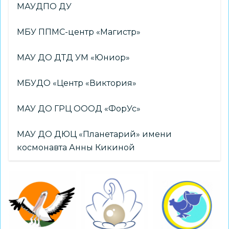
МАУДПО ДУ
МБУ ППМС-центр «Магистр»
МАУ ДО ДТД УМ «Юниор»
МБУДО «Центр «Виктория»
МАУ ДО ГРЦ ОООД «ФорУс»
МАУ ДО ДЮЦ «Планетарий» имени
космонавта Анны Кикиной