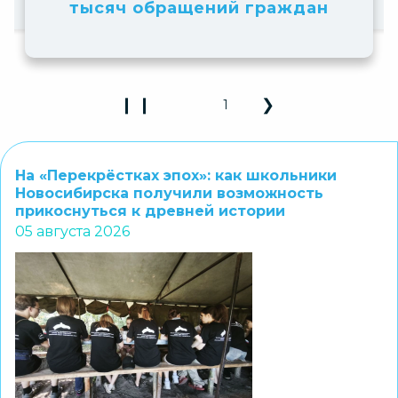
М
тысяч обращений граждан
❙ ❙
❮
❯
2
Play Pause 3D Carousel
Previous Slide
Next Slide
На «Перекрёстках эпох»: как школьники
Новосибирска получили возможность
прикоснуться к древней истории
05 августа 2026