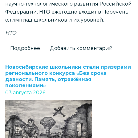
научно-технологического развития Российской
Федерации. НТО ежегодно входит в Перечень
олимпиад школьников и их уровней.
НТО
Подробнее
о
Добавить комментарий
Принимаются
заявки
Новосибирские школьники стали призерами
на
регионального конкурса «Без срока
давности. Память, отражённая
получение
поколениями»
статуса
03 августа 2026
«Площадка
НТО»
2026–
2027
учебного
года