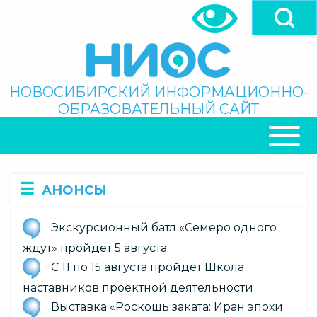
Перейти
к
основному
содержанию
Поиск
НОВОСИБИРСКИЙ ИНФОРМАЦИОННО-
ОБРАЗОВАТЕЛЬНЫЙ САЙТ
ОСНОВНАЯ
НАВИГАЦИЯ
АНОНСЫ
Экскурсионный батл «Семеро одного
ждут» пройдет 5 августа
С 11 по 15 августа пройдет Школа
наставников проектной деятельности
Выставка «Роскошь заката: Иран эпохи