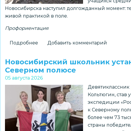
учащихся средн
Новосибирска наступил долгожданный момент: тео
живой практикой в поле.
Профориентация
Подробнее
о
Добавить комментарий
На
«Перекрёстках
Новосибирский школьник устан
эпох»:
Северном полюсе
как
05 августа 2026
школьники
Девятиклассник 
Новосибирска
Кольтюгин, став
получили
экспедиции «Роса
возможность
к Северному полю
прикоснуться
более чем 73 ты
к
страны победите
древней