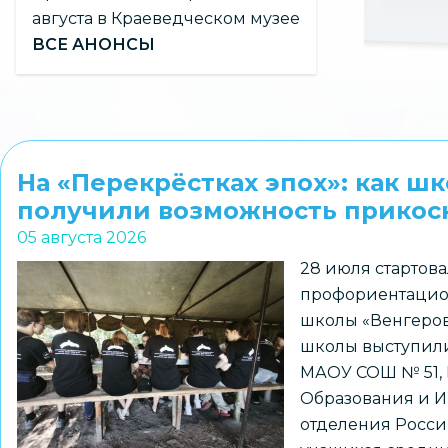
августа в Краеведческом музее
ВСЕ АНОНСЫ
На «Перекрёстках эпох»: как ш
получили возможность прикосн
05 августа 2026
28 июля стартова
профориентацио
школы «Венгеров
школы выступили
МАОУ СОШ № 51,
Образования и И
отделения Росси