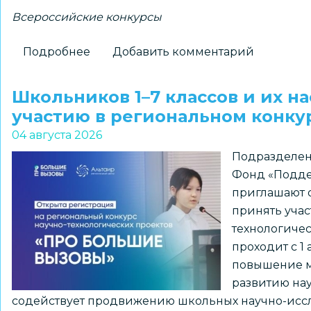
Всероссийские конкурсы
Подробнее
о
Добавить комментарий
Новосибирские
школьники
Школьников 1–7 классов и их н
–
участию в региональном конк
победители
04 августа 2026
всероссийского
Подразделен
конкурса
Фонд «Подде
«Большая
приглашают о
перемена»
принять учас
технологиче
проходит с 1 
повышение м
развитию нау
содействует продвижению школьных научно-иссл