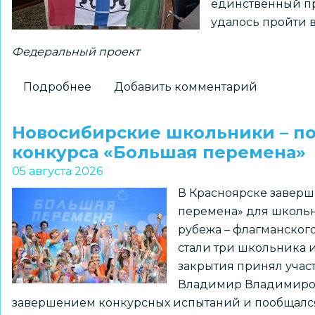
единственный пр
истории
удалось пройти 
Федеральный проект
Подробнее
о
Добавить комментарий
Новосибирский
школьник
Новосибирские школьники – п
установит
конкурса «Большая перемена»
флаг
05 августа 2026
региона
В Красноярске заверш
на
перемена» для школьн
Северном
рубежа – флагманског
полюсе
стали три школьника 
закрытия принял уча
Владимир Владимирови
завершением конкурсных испытаний и пообщался