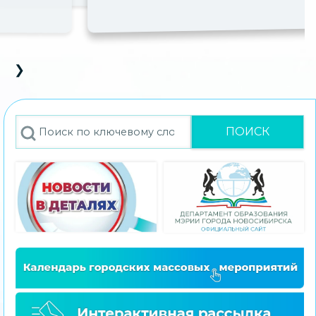
❯
D Carousel
s Slide
Next Slide
Поиск