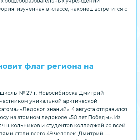
их общеобразовательных учреждений
рия, изученная в классе, наконец встретится с
овит флаг региона на
школы № 27 г. Новосибирска Дмитрий
 участником уникальной арктической
тома» «Ледокол знаний», 4 августа отправился
су на атомном ледоколе «50 лет Победы». Из
сяч школьников и студентов колледжей со всей
лями стали всего 49 человек. Дмитрий —