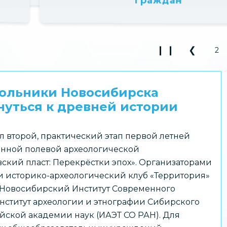
❙ ❙
❮
2
Play Pause 3
Previou
кольники Новосибирска
уться к древней истории
л второй, практический этап первой летней
нной полевой археологической
ский пласт: Перекрёстки эпох». Организаторами
 историко-археологический клуб «Территория»
 Новосибирский Институт Современного
нститут археологии и этнографии Сибирского
йской академии наук (ИАЭТ СО РАН). Для