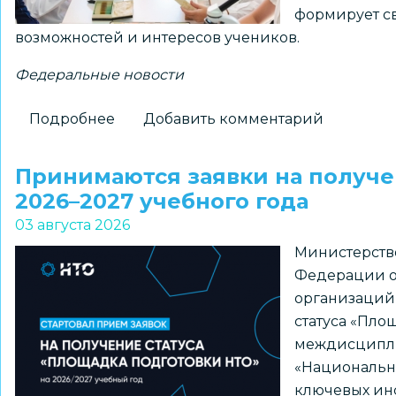
формирует св
«ПРО
возможностей и интересов учеников.
Большие
вызовы»
Федеральные новости
Подробнее
о
Добавить комментарий
Для
школ
Принимаются заявки на получе
доступны
2026–2027 учебного года
шаблоны
03 августа 2026
курсов
Министерств
внеурочной
Федерации о
деятельности
организаций
из
статуса «Пло
рекомендуемого
междисципл
перечня
«Национальна
Минпросвещения
ключевых ин
России