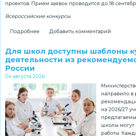
проектов. Приём заявок проводится до 18 сентябр
Всероссийские конкурсы
Подробнее
о
Добавить комментарий
Школьников
1–
Для школ доступны шаблоны к
7
деятельности из рекомендуем
классов
России
и
04 августа 2026
их
Министерств
наставников
направило в
приглашают
рекомендаци
к
на 2026/27 у
участию
предлагаемы
в
школы могут 
региональном
работы. Кажд
конкурсе