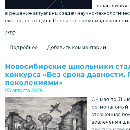
талантливых 
в решение актуальных задач научно-технологиче
ежегодно входит в Перечень олимпиад школьник
НТО
Подробнее
о
Добавить комментарий
Принимаются
заявки
Новосибирские школьники ста
на
конкурса «Без срока давности.
получение
поколениями»
статуса
03 августа 2026
«Площадка
С 4 мая по 31 
НТО»
региональный к
2026–
отражённая пок
2027
вовлечения шк
учебного
пространстве л