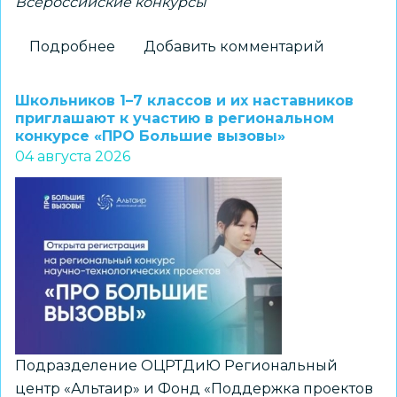
Всероссийские конкурсы
Подробнее
о
Добавить комментарий
Новосибирские
школьники
Школьников 1–7 классов и их наставников
–
приглашают к участию в региональном
конкурсе «ПРО Большие вызовы»
победители
04 августа 2026
всероссийского
конкурса
«Большая
перемена»
Подразделение ОЦРТДиЮ Региональный
центр «Альтаир» и Фонд «Поддержка проектов