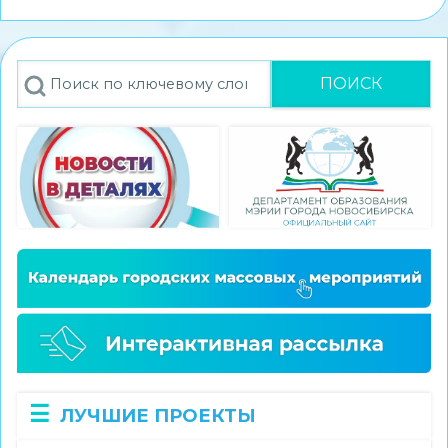
стал
победителем
конкурса
Поиск
экскурсионных
проектов
«Памятные
места
моего
региона»
ЛУЧШИЕ ПРОЕКТЫ