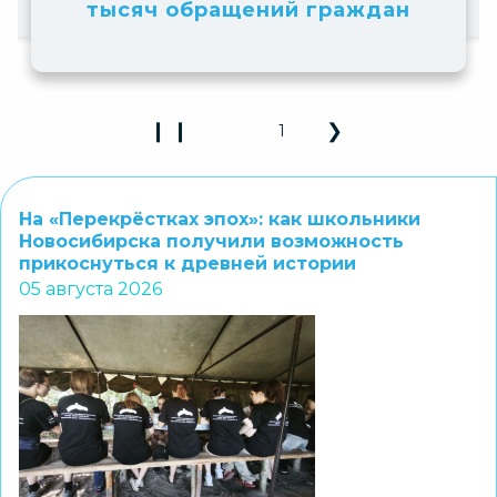
 граждан
❙ ❙
❮
❯
2
Play Pause 3D Carousel
Previous Slide
Next Slide
На «Перекрёстках эпох»: как школьники
Новосибирска получили возможность
прикоснуться к древней истории
05 августа 2026