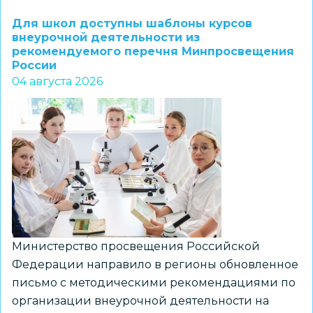
1–
Для школ доступны шаблоны курсов
7
внеурочной деятельности из
рекомендуемого перечня Минпросвещения
классов
России
и
04 августа 2026
их
наставников
приглашают
к
участию
в
региональном
конкурсе
«ПРО
Министерство просвещения Российской
Большие
Федерации направило в регионы обновленное
вызовы»
письмо с методическими рекомендациями по
организации внеурочной деятельности на