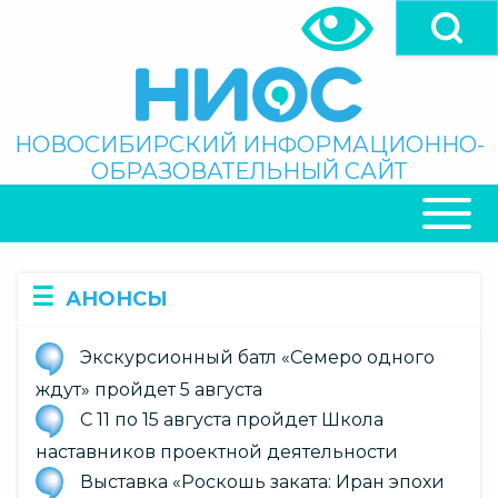
Перейти
к
основному
содержанию
Поиск
НОВОСИБИРСКИЙ ИНФОРМАЦИОННО-
ОБРАЗОВАТЕЛЬНЫЙ САЙТ
ОСНОВНАЯ
НАВИГАЦИЯ
АНОНСЫ
Экскурсионный батл «Семеро одного
ждут» пройдет 5 августа
С 11 по 15 августа пройдет Школа
наставников проектной деятельности
Выставка «Роскошь заката: Иран эпохи