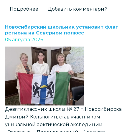
Подробнее
о
Добавить комментарий
На
«Перекрёстках
Новосибирский школьник установит флаг
эпох»:
региона на Северном полюсе
05 августа 2026
как
школьники
Новосибирска
получили
возможность
прикоснуться
к
древней
истории
Девятиклассник школы № 27 г. Новосибирска
Дмитрий Кольтюгин, став участником
уникальной арктической экспедиции