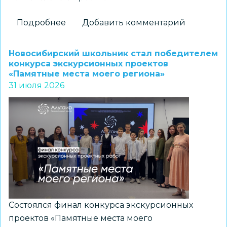
Подробнее
о
Добавить комментарий
Новосибирские
школьники
Новосибирский школьник стал победителем
стали
конкурса экскурсионных проектов
«Памятные места моего региона»
призерами
31 июля 2026
регионального
конкурса
«Без
срока
давности.
Память,
отражённая
поколениями»
Состоялся финал конкурса экскурсионных
проектов «Памятные места моего