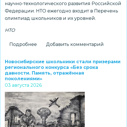
научно-технологического развития Российской
Федерации. НТО ежегодно входит в Перечень
олимпиад школьников и их уровней.
НТО
Подробнее
о
Добавить комментарий
Принимаются
заявки
Новосибирские школьники стали призерами
на
регионального конкурса «Без срока
давности. Память, отражённая
получение
поколениями»
статуса
03 августа 2026
«Площадка
НТО»
2026–
2027
учебного
года