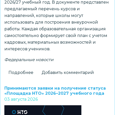
2026/27 учебный год. В документе представлен
предлагаемый перечень курсов и
направлений, которые школы могут
использовать для построения внеурочной
работы. Каждая образовательная организация
самостоятельно формирует свой план с учетом
кадровых, материальных возможностей и
интересов учеников.
Федеральные новости
Подробнее
о
Добавить комментарий
Для
школ
Принимаются заявки на получение статуса
доступны
«Площадка НТО» 2026–2027 учебного года
03 августа 2026
шаблоны
курсов
внеурочной