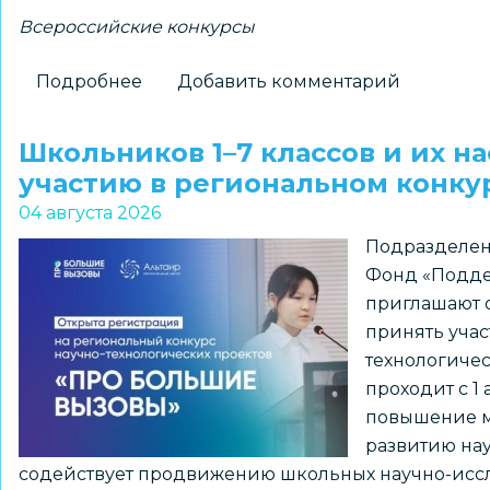
Всероссийские конкурсы
Подробнее
о
Добавить комментарий
Новосибирские
школьники
Школьников 1–7 классов и их н
–
участию в региональном конк
победители
04 августа 2026
всероссийского
Подразделен
конкурса
Фонд «Подде
«Большая
приглашают о
перемена»
принять учас
технологиче
проходит с 1 
повышение м
развитию нау
содействует продвижению школьных научно-иссл