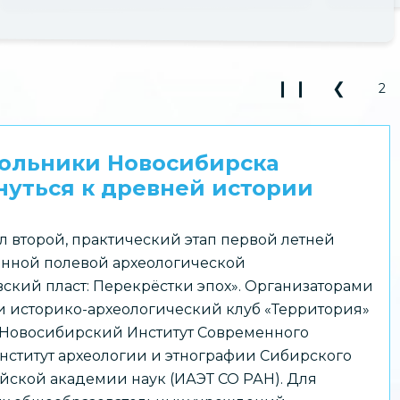
библиотекарь Р
❙ ❙
❮
2
Play Pause 3
Previou
кольники Новосибирска
уться к древней истории
л второй, практический этап первой летней
нной полевой археологической
ский пласт: Перекрёстки эпох». Организаторами
 историко-археологический клуб «Территория»
 Новосибирский Институт Современного
нститут археологии и этнографии Сибирского
йской академии наук (ИАЭТ СО РАН). Для