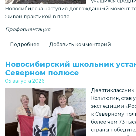
учащихся средн
Новосибирска наступил долгожданный момент: тео
живой практикой в поле.
Профориентация
Подробнее
о
Добавить комментарий
На
«Перекрёстках
Новосибирский школьник устан
эпох»:
Северном полюсе
как
05 августа 2026
школьники
Девятиклассник 
Новосибирска
Кольтюгин, став
получили
экспедиции «Роса
возможность
к Северному полю
прикоснуться
более чем 73 ты
к
страны победите
древней