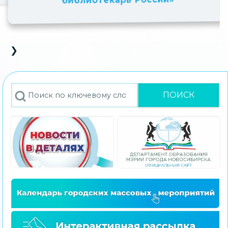
оссии»
вызовы»
❯
D Carousel
s Slide
Next Slide
Поиск