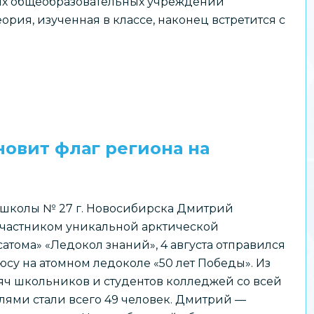
их общеобразовательных учреждений
рия, изученная в классе, наконец встретится с
овит флаг региона на
школы № 27 г. Новосибирска Дмитрий
 участником уникальной арктической
тома» «Ледокол знаний», 4 августа отправился
су на атомном ледоколе «50 лет Победы». Из
сяч школьников и студентов колледжей со всей
лями стали всего 49 человек. Дмитрий —