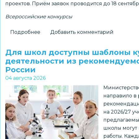
проектов. Приём заявок проводится до 18 сентябр
Всероссийские конкурсы
Подробнее
о
Добавить комментарий
Школьников
1–
Для школ доступны шаблоны к
7
деятельности из рекомендуем
классов
России
и
04 августа 2026
их
Министерств
наставников
направило в
приглашают
рекомендаци
к
на 2026/27 у
участию
предлагаемы
в
школы могут 
региональном
работы. Кажд
конкурсе