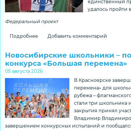
единственный пр
истории
удалось пройти 
Федеральный проект
Подробнее
о
Добавить комментарий
Новосибирский
школьник
Новосибирские школьники – п
установит
конкурса «Большая перемена»
флаг
05 августа 2026
региона
В Красноярске заверш
на
перемена» для школьн
Северном
рубежа – флагманског
полюсе
стали три школьника 
закрытия принял уча
Владимир Владимирови
завершением конкурсных испытаний и пообщался