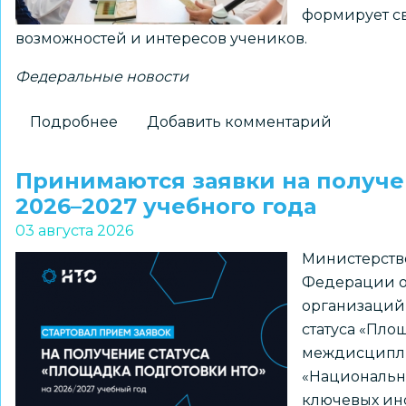
формирует св
«ПРО
возможностей и интересов учеников.
Большие
вызовы»
Федеральные новости
Подробнее
о
Добавить комментарий
Для
школ
Принимаются заявки на получе
доступны
2026–2027 учебного года
шаблоны
03 августа 2026
курсов
Министерств
внеурочной
Федерации о
деятельности
организаций
из
статуса «Пло
рекомендуемого
междисципл
перечня
«Национальна
Минпросвещения
ключевых ин
России