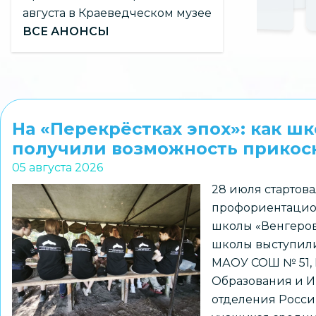
августа в Краеведческом музее
ВСЕ АНОНСЫ
На «Перекрёстках эпох»: как ш
получили возможность прикосн
05 августа 2026
28 июля стартова
профориентацио
школы «Венгеров
школы выступили
МАОУ СОШ № 51,
Образования и И
отделения Росси