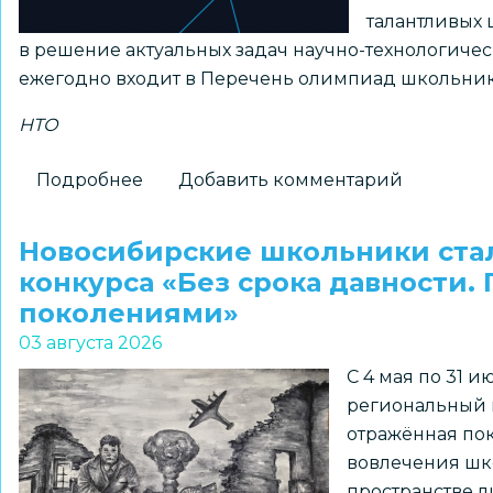
талантливых 
в решение актуальных задач научно-технологиче
ежегодно входит в Перечень олимпиад школьник
НТО
Подробнее
о
Добавить комментарий
Принимаются
заявки
Новосибирские школьники ста
на
конкурса «Без срока давности.
получение
поколениями»
статуса
03 августа 2026
«Площадка
С 4 мая по 31 
НТО»
региональный к
2026–
отражённая пок
2027
вовлечения шк
учебного
пространстве л