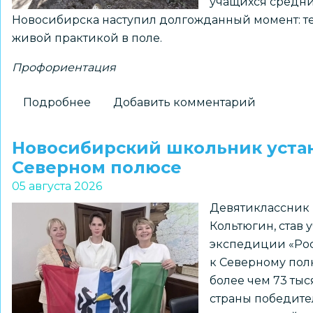
учащихся средн
Новосибирска наступил долгожданный момент: тео
живой практикой в поле.
Профориентация
Подробнее
о
Добавить комментарий
На
«Перекрёстках
Новосибирский школьник устан
эпох»:
Северном полюсе
как
05 августа 2026
школьники
Девятиклассник 
Новосибирска
Кольтюгин, став
получили
экспедиции «Роса
возможность
к Северному полю
прикоснуться
более чем 73 ты
к
страны победите
древней