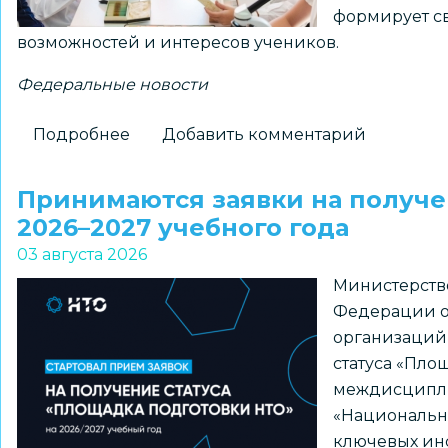
формирует св
«ПРО
возможностей и интересов учеников.
Большие
вызовы»
Федеральные новости
Подробнее
о
Добавить комментарий
Для
школ
Принимаются заявки на получе
доступны
2026–2027 учебного года
шаблоны
03 августа 2026
курсов
Министерств
внеурочной
Федерации о
деятельности
организаций
из
статуса «Пло
рекомендуемого
междисципл
перечня
«Национальна
Минпросвещения
ключевых ин
России