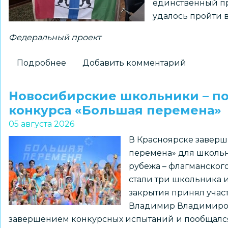
единственный пр
истории
удалось пройти 
Федеральный проект
Подробнее
о
Добавить комментарий
Новосибирский
школьник
Новосибирские школьники – п
установит
конкурса «Большая перемена»
флаг
05 августа 2026
региона
В Красноярске заверш
на
перемена» для школьн
Северном
рубежа – флагманског
полюсе
стали три школьника 
закрытия принял уча
Владимир Владимирови
завершением конкурсных испытаний и пообщался