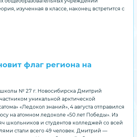
их общеобразовательных учреждений
рия, изученная в классе, наконец встретится с
овит флаг региона на
школы № 27 г. Новосибирска Дмитрий
 участником уникальной арктической
тома» «Ледокол знаний», 4 августа отправился
су на атомном ледоколе «50 лет Победы». Из
сяч школьников и студентов колледжей со всей
лями стали всего 49 человек. Дмитрий —