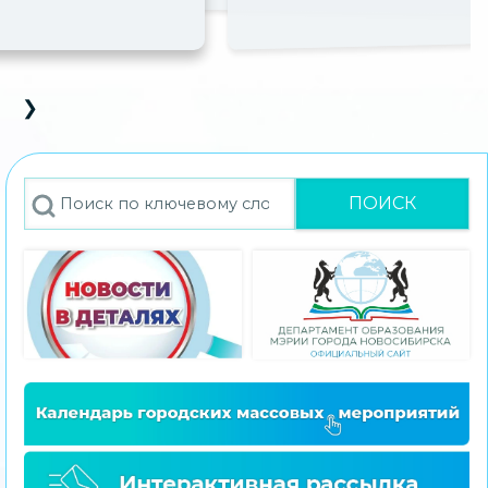
❯
D Carousel
Next Slide
Поиск