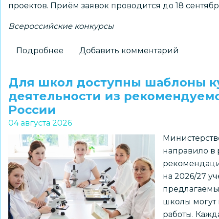
проектов. Приём заявок проводится до 18 сентябр
Всероссийские конкурсы
Подробнее
о
Добавить комментарий
Школьников
1–
Для школ доступны шаблоны к
7
деятельности из рекомендуем
классов
России
и
04 августа 2026
их
Министерств
наставников
направило в
приглашают
рекомендаци
к
на 2026/27 у
участию
предлагаемы
в
школы могут 
региональном
работы. Кажд
конкурсе