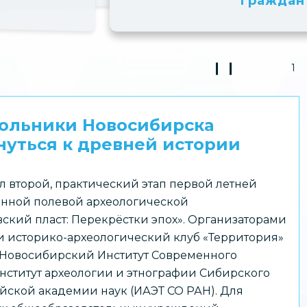
граждан
❙ ❙
1
Play Pause 3
кольники Новосибирска
уться к древней истории
л второй, практический этап первой летней
нной полевой археологической
ский пласт: Перекрёстки эпох». Организаторами
 историко-археологический клуб «Территория»
 Новосибирский Институт Современного
нститут археологии и этнографии Сибирского
йской академии наук (ИАЭТ СО РАН). Для