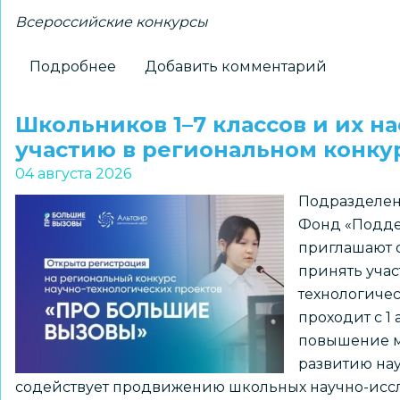
Всероссийские конкурсы
Подробнее
о
Добавить комментарий
Новосибирские
школьники
Школьников 1–7 классов и их н
–
участию в региональном конк
победители
04 августа 2026
всероссийского
Подразделен
конкурса
Фонд «Подде
«Большая
приглашают о
перемена»
принять учас
технологиче
проходит с 1 
повышение м
развитию нау
содействует продвижению школьных научно-иссл