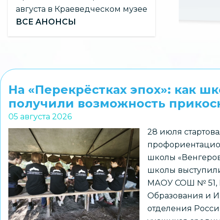
пространстве
августа в Краеведческом музее
ВСЕ АНОНСЫ
На «Перекрёстках эпох»: как ш
получили возможность прикосн
05 августа 2026
28 июля стартова
профориентацио
школы «Венгеров
школы выступили
МАОУ СОШ № 51,
Образования и И
отделения Росси