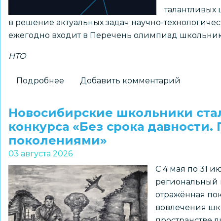
талантливых 
в решение актуальных задач научно-технологиче
ежегодно входит в Перечень олимпиад школьник
НТО
Подробнее
о
Добавить комментарий
Принимаются
заявки
Новосибирские школьники ста
на
конкурса «Без срока давности.
получение
поколениями»
статуса
03 августа 2026
«Площадка
С 4 мая по 31 
НТО»
региональный к
2026–
отражённая пок
2027
вовлечения шк
учебного
пространстве л