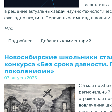
талантливых 
в решение актуальных задач научно-технологиче
ежегодно входит в Перечень олимпиад школьник
НТО
Подробнее
о
Добавить комментарий
Принимаются
заявки
Новосибирские школьники ста
на
конкурса «Без срока давности.
получение
поколениями»
статуса
03 августа 2026
«Площадка
С 4 мая по 31 
НТО»
региональный к
2026–
отражённая пок
2027
вовлечения шк
учебного
пространстве л