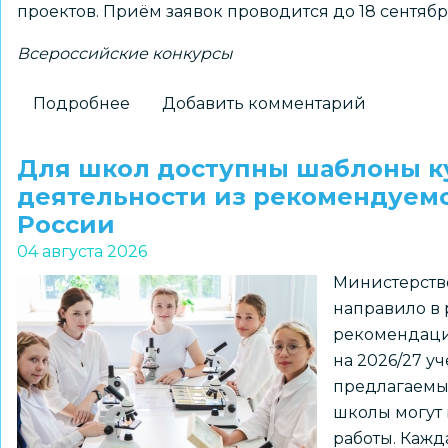
проектов. Приём заявок проводится до 18 сентябр
Всероссийские конкурсы
Подробнее
о
Добавить комментарий
Школьников
1–
Для школ доступны шаблоны к
7
деятельности из рекомендуем
классов
России
и
04 августа 2026
их
Министерств
наставников
направило в
приглашают
рекомендаци
к
на 2026/27 у
участию
предлагаемы
в
школы могут 
региональном
работы. Кажд
конкурсе