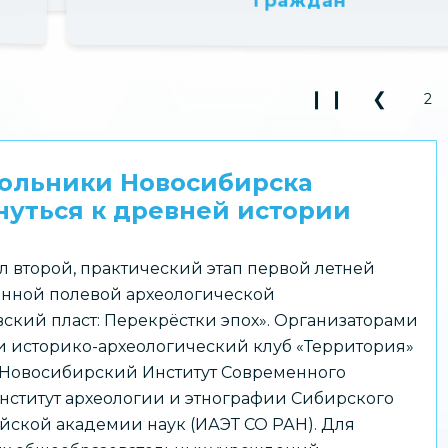
❙ ❙
❮
2
Play Pause 3
Previou
кольники Новосибирска
уться к древней истории
л второй, практический этап первой летней
нной полевой археологической
ский пласт: Перекрёстки эпох». Организаторами
 историко-археологический клуб «Территория»
 Новосибирский Институт Современного
нститут археологии и этнографии Сибирского
йской академии наук (ИАЭТ СО РАН). Для