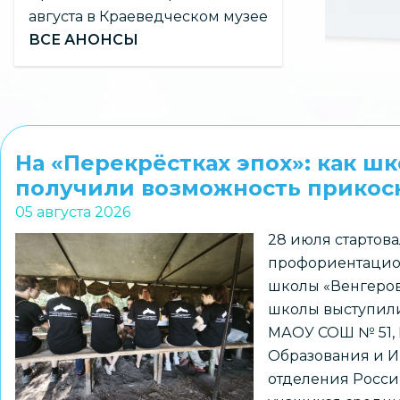
августа в Краеведческом музее
ВСЕ АНОНСЫ
На «Перекрёстках эпох»: как ш
получили возможность прикосн
05 августа 2026
28 июля стартова
профориентацио
школы «Венгеров
школы выступили
МАОУ СОШ № 51,
Образования и И
отделения Росси