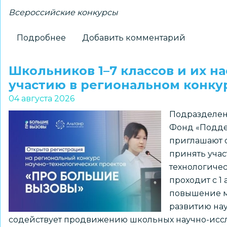
Всероссийские конкурсы
Подробнее
о
Добавить комментарий
Новосибирские
школьники
Школьников 1–7 классов и их н
–
участию в региональном конк
победители
04 августа 2026
всероссийского
Подразделен
конкурса
Фонд «Подде
«Большая
приглашают о
перемена»
принять учас
технологиче
проходит с 1 
повышение м
развитию нау
содействует продвижению школьных научно-иссл