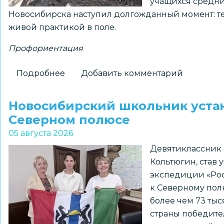
учащихся средн
Новосибирска наступил долгожданный момент: тео
живой практикой в поле.
Профориентация
Подробнее
о
Добавить комментарий
На
«Перекрёстках
Новосибирский школьник устан
эпох»:
Северном полюсе
как
05 августа 2026
школьники
Девятиклассник 
Новосибирска
Кольтюгин, став
получили
экспедиции «Роса
возможность
к Северному полю
прикоснуться
более чем 73 ты
к
страны победите
древней