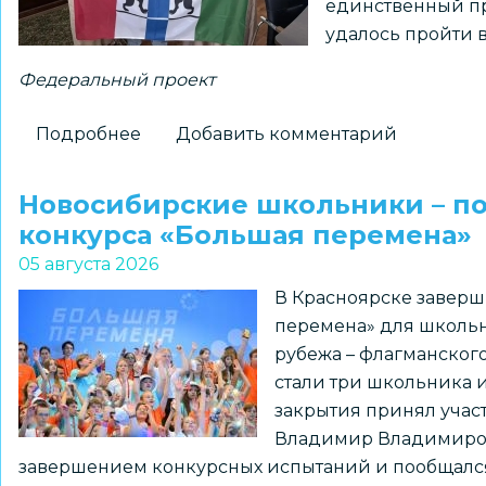
единственный пр
истории
удалось пройти 
Федеральный проект
Подробнее
о
Добавить комментарий
Новосибирский
школьник
Новосибирские школьники – п
установит
конкурса «Большая перемена»
флаг
05 августа 2026
региона
В Красноярске заверш
на
перемена» для школьн
Северном
рубежа – флагманског
полюсе
стали три школьника 
закрытия принял уча
Владимир Владимирови
завершением конкурсных испытаний и пообщался