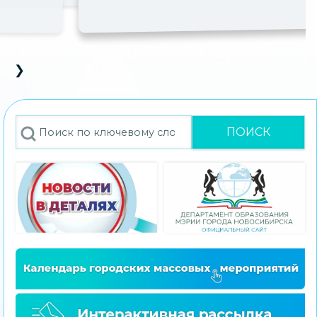
❯
D Carousel
s Slide
Next Slide
Поиск