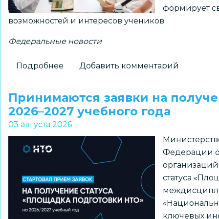
формирует св
«ПРО
возможностей и интересов учеников.
Большие
вызовы»
Федеральные новости
Подробнее
о
Добавить комментарий
Для
школ
Принимаются заявки на получе
доступны
2026–2027 учебного года
шаблоны
03 августа 2026
курсов
Министерств
внеурочной
Федерации о
деятельности
организаций
из
статуса «Пло
рекомендуемого
междисципл
перечня
«Национальна
Минпросвещения
ключевых ин
России