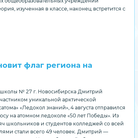
их общеобразовательных учреждений
рия, изученная в классе, наконец встретится с
овит флаг региона на
школы № 27 г. Новосибирска Дмитрий
 участником уникальной арктической
тома» «Ледокол знаний», 4 августа отправился
су на атомном ледоколе «50 лет Победы». Из
сяч школьников и студентов колледжей со всей
лями стали всего 49 человек. Дмитрий —