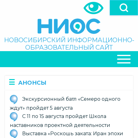
Перейти
к
основному
содержанию
Поиск
НОВОСИБИРСКИЙ ИНФОРМАЦИОННО-
ОБРАЗОВАТЕЛЬНЫЙ САЙТ
ОСНОВНАЯ
НАВИГАЦИЯ
АНОНСЫ
Экскурсионный батл «Семеро одного
ждут» пройдет 5 августа
С 11 по 15 августа пройдет Школа
наставников проектной деятельности
Выставка «Роскошь заката: Иран эпохи