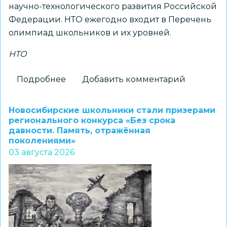
научно-технологического развития Российской
Федерации. НТО ежегодно входит в Перечень
олимпиад школьников и их уровней.
НТО
Подробнее
о
Добавить комментарий
Принимаются
заявки
Новосибирские школьники стали призерами
на
регионального конкурса «Без срока
давности. Память, отражённая
получение
поколениями»
статуса
03 августа 2026
«Площадка
НТО»
2026–
2027
учебного
года