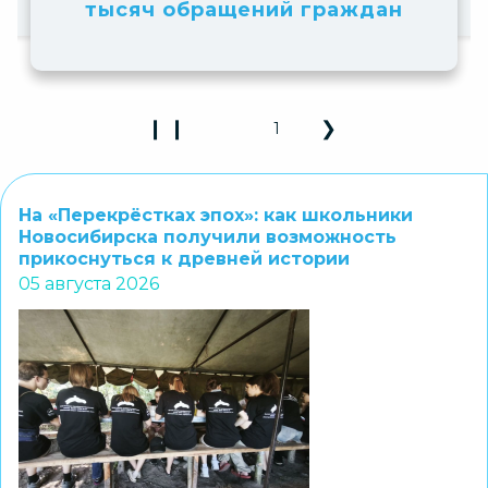
аждан
❙ ❙
❮
❯
2
Play Pause 3D Carousel
Previous Slide
Next Slide
На «Перекрёстках эпох»: как школьники
Новосибирска получили возможность
прикоснуться к древней истории
05 августа 2026