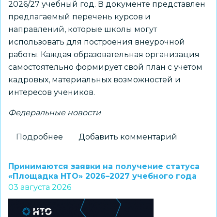
2026/27 учебный год. В документе представлен
предлагаемый перечень курсов и
направлений, которые школы могут
использовать для построения внеурочной
работы. Каждая образовательная организация
самостоятельно формирует свой план с учетом
кадровых, материальных возможностей и
интересов учеников.
Федеральные новости
Подробнее
о
Добавить комментарий
Для
школ
Принимаются заявки на получение статуса
доступны
«Площадка НТО» 2026–2027 учебного года
03 августа 2026
шаблоны
курсов
внеурочной