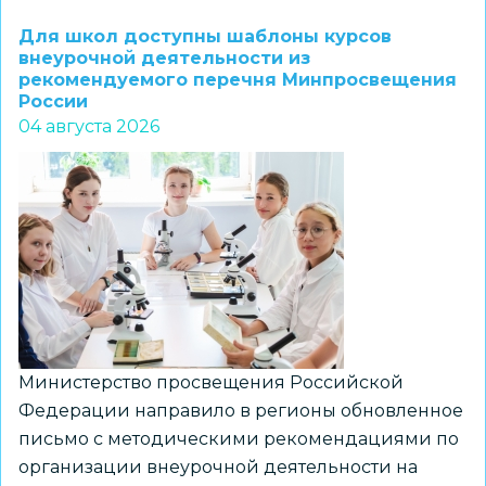
1–
Для школ доступны шаблоны курсов
7
внеурочной деятельности из
рекомендуемого перечня Минпросвещения
классов
России
и
04 августа 2026
их
наставников
приглашают
к
участию
в
региональном
конкурсе
«ПРО
Министерство просвещения Российской
Большие
Федерации направило в регионы обновленное
вызовы»
письмо с методическими рекомендациями по
организации внеурочной деятельности на