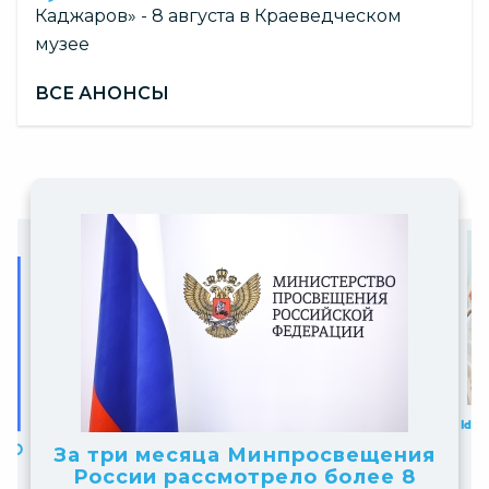
Каджаров» - 8 августа в Краеведческом
музее
ВСЕ АНОНСЫ
Slide
Slide
7
2
Новосибирские школьники 
of
of
победители всероссийског
Принима
Официальный комментарий
вещения
более 8
10
получение 
конкурса «Большая перемен
10
Минпросвещения России
НТО» 2026–2