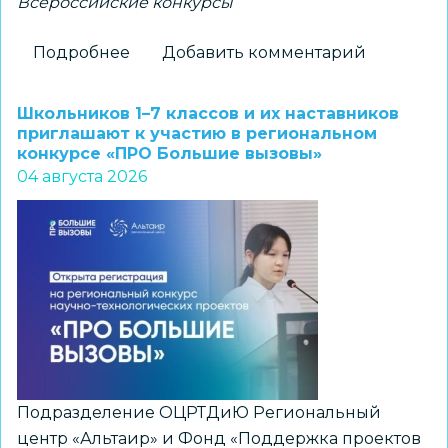
Всероссийские конкурсы
Подробнее
о
Добавить комментарий
Новосибирские
школьники
Школьников 1–7 классов и их наставников
–
приглашают к участию в региональном
конкурсе «ПРО Большие вызовы»
победители
04 августа 2026
всероссийского
конкурса
«Большая
перемена»
Подразделение ОЦРТДиЮ Региональный
центр «Альтаир» и Фонд «Поддержка проектов