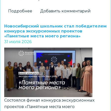
Подробнее
о
Добавить комментарий
Новосибирские
школьники
Новосибирский школьник стал победителем
стали
конкурса экскурсионных проектов
«Памятные места моего региона»
призерами
31 июля 2026
регионального
конкурса
«Без
срока
давности.
Память,
отражённая
поколениями»
Состоялся финал конкурса экскурсионных
проектов «Памятные места моего