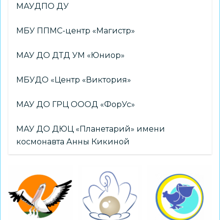
МАУДПО ДУ
МБУ ППМС-центр «Магистр»
МАУ ДО ДТД УМ «Юниор»
МБУДО «Центр «Виктория»
МАУ ДО ГРЦ ОООД «ФорУс»
МАУ ДО ДЮЦ «Планетарий» имени
космонавта Анны Кикиной