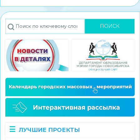
стал
победителем
конкурса
Поиск
экскурсионных
проектов
«Памятные
места
моего
региона»
ЛУЧШИЕ ПРОЕКТЫ