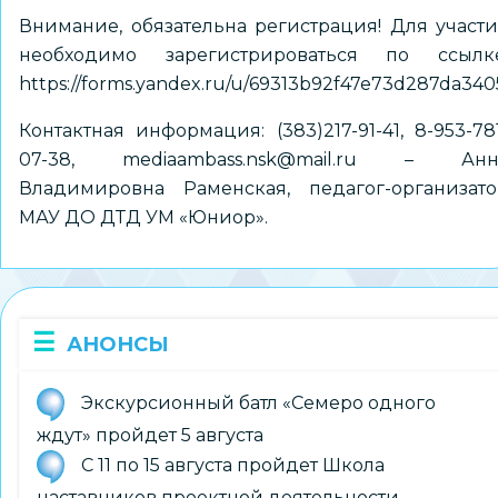
Внимание, обязательна регистрация! Для участ
необходимо зарегистрироваться по ссылке
https://forms.yandex.ru/u/69313b92f47e73d287da340
Контактная информация: (383)217-91-41, 8-953-78
07-38,
mediaambass.nsk@mail.ru
– Анн
Владимировна Раменская, педагог-организато
МАУ ДО ДТД УМ «Юниор».
АНОНСЫ
Экскурсионный батл «Семеро одного
ждут» пройдет 5 августа
С 11 по 15 августа пройдет Школа
наставников проектной деятельности