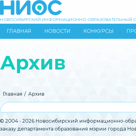
Перейти
к
основному
НОВОСИБИРСКИЙ ИНФОРМАЦИОННО-ОБРАЗОВАТЕЛЬНЫЙ С
содержанию
ГЛАВНАЯ
НОВОСТИ
КОНКУРСЫ
ПР
ОСНОВНАЯ
Поиск
НАВИГАЦИЯ
Архив
Строка
Главная
Архив
навигации
© 2004 - 2026 Новосибирский информационно-обра
заказу департамента образования мэрии города Н