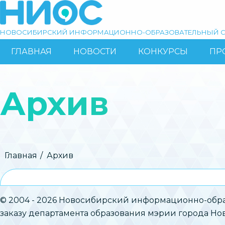
Перейти
к
основному
НОВОСИБИРСКИЙ ИНФОРМАЦИОННО-ОБРАЗОВАТЕЛЬНЫЙ С
содержанию
ГЛАВНАЯ
НОВОСТИ
КОНКУРСЫ
ПР
ОСНОВНАЯ
Поиск
НАВИГАЦИЯ
Архив
Строка
Главная
Архив
навигации
© 2004 - 2026 Новосибирский информационно-обра
заказу департамента образования мэрии города Н