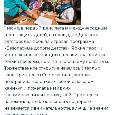
безопасности
1 июня, в первый день лета и Международный
день защиты детей, на площадке Детского
автогородка прошла игровая программа
«Безопасные дороги детства». Яркие герои и
интерактивные станции сделали праздник не
только весёлым, но и по-настоящему полезным.
Торжественное открытие началось с тёплых
слов Принцессы Светофорики, которая
поздравила маленьких гостей с началом
каникул и пожелала им ярких,
запоминающихся летних дней. Принцесса
напомнила, что безопасность на дороге
начинается с внимательности, а лучшие знания
усваиваются в игре.