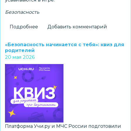
Безопасность
Подробнее
о
Добавить комментарий
«Безопасные
дороги
«Безопасность начинается с тебя»: квиз для
детства»:
родителей
20 мая 2026
как
в
Новосибирске
День
защиты
детей
превратили
в
увлекательное
путешествие
Платформа Учи.ру и МЧС России подготовили