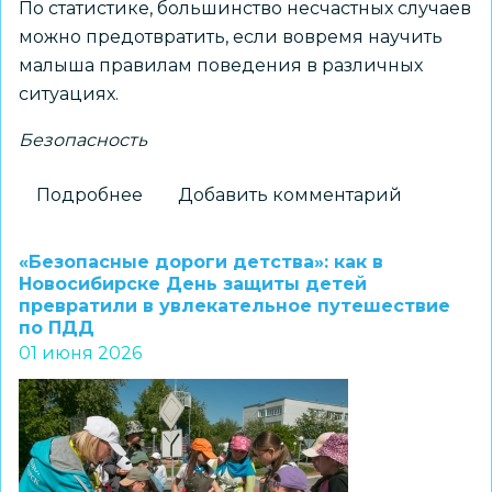
По статистике, большинство несчастных случаев
можно предотвратить, если вовремя научить
малыша правилам поведения в различных
ситуациях.
Безопасность
Подробнее
о
Добавить комментарий
Неделя
сохранения
«Безопасные дороги детства»: как в
здоровья
Новосибирске День защиты детей
превратили в увлекательное путешествие
детей:
по ПДД
эксперты
01 июня 2026
напоминают
о
главных
правилах
детской