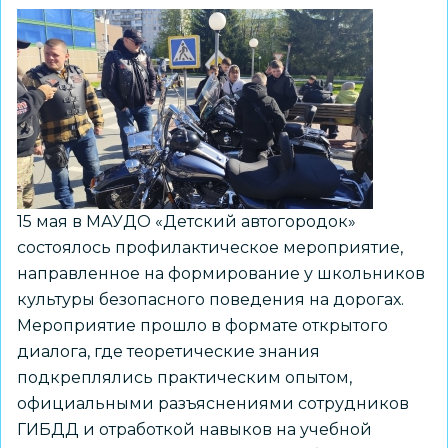
для
родителей
15 мая в МАУДО «Детский автогородок»
состоялось профилактическое мероприятие,
направленное на формирование у школьников
культуры безопасного поведения на дорогах.
Мероприятие прошло в формате открытого
диалога, где теоретические знания
подкреплялись практическим опытом,
официальными разъяснениями сотрудников
ГИБДД и отработкой навыков на учебной