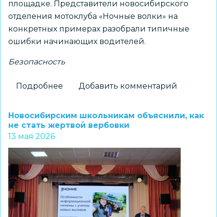
площадке. Представители новосибирского
отделения мотоклуба «Ночные волки» на
конкретных примерах разобрали типичные
ошибки начинающих водителей.
Безопасность
Подробнее
о
Добавить комментарий
Безопасность
на
Новосибирским школьникам объяснили, как
двух
не стать жертвой вербовки
13 мая 2026
колёсах
и
не
только:
в
Детском
автогородке