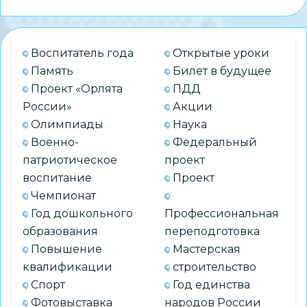
Центре
творчества
«Заельцовский»
Воспитатель года
Открытые уроки
Память
Билет в будущее
Проект «Орлята
ПДД
России»
Акции
Олимпиады
Наука
Военно-
Федеральный
патриотическое
проект
воспитание
Проект
Чемпионат
Год дошкольного
Профессиональная
образования
переподготовка
Повышение
Мастерская
квалификации
строительство
Спорт
Год единства
Фотовыставка
народов России