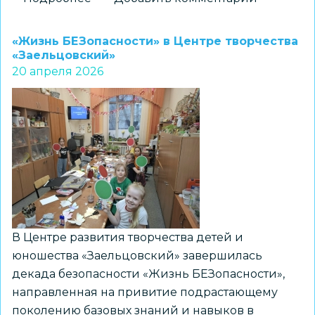
Стартовали
муниципальные
«Жизнь БЕЗопасности» в Центре творчества
этапы
«Заельцовский»
20 апреля 2026
Всероссийского
конкурса
«Безопасное
колесо
-
2026»
В Центре развития творчества детей и
юношества «Заельцовский» завершилась
декада безопасности «Жизнь БЕЗопасности»,
направленная на привитие подрастающему
поколению базовых знаний и навыков в