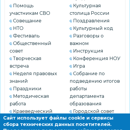
Помощь
Культурная
участникам СВО
столица России
Совещание
Поздравления
НТО
Культурный код
Фестиваль
Разговоры о
Общественный
важном
совет
Инструкция
Творческая
Конференция НОУ
встреча
Игра
Неделя правовых
Собрание по
знаний
подведению итогов
Праздники
работы
Методическая
департамента
работа
образования
Краеведческий
Городской совет
Сайт использует файлы cookie и сервисы
музей
старшеклассников
сбора технических данных посетителей.