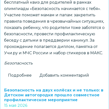
по
бесплатный квиз для родителей в рамках
ПДД
олимпиады «Безопасность начинается с тебя».
Участие поможет мамам и папам: закрепить
правила поведения в чрезвычайных ситуациях,
показать ребенку, что родители тоже заботятся о
безопасности, провести профилактическую
беседу с детьми в преддверии каникул. За
прохождение полагается диплом, памятка от
Учи.ру и МЧС России и набор стикеров в МАКС.
Безопасность
Подробнее
о
Добавить комментарий
«Безопасность
начинается
Безопасность на двух колёсах и не только: в
с
Детском автогородке прошло совместное
профилактическое мероприятие
тебя»:
15 мая 2026
квиз