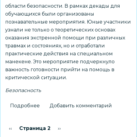
области безопасности. В рамках декады для
обучающихся были организованы
познавательные мероприятия. Юные участники
узнали не только о теоретических основах
оказания экстренной помощи при различных
травмах и состояниях, но и отработали
практические действия на специальном
манекене. Это мероприятие подчеркнуло
важность готовности прийти на помощь в
критической ситуации.
Безопасность
Подробнее
о
Добавить комментарий
«Жизнь
БЕЗопасности»
Нумерация
Предыдущая страница
‹‹
Страница 2
Следующая страница
››
в
страниц