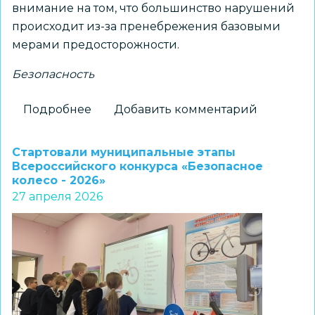
внимание на том, что большинство нарушений
происходит из-за пренебрежения базовыми
мерами предосторожности.
Безопасность
Подробнее
о
Добавить комментарий
Старт
сезона
Стартовали муниципальные этапы
на
Всероссийского конкурса «Безопасное
колесо - 2026»
двух
27 апреля 2026
колёсах:
в
Детском
автогородке
прошло
профилактическое
занятие