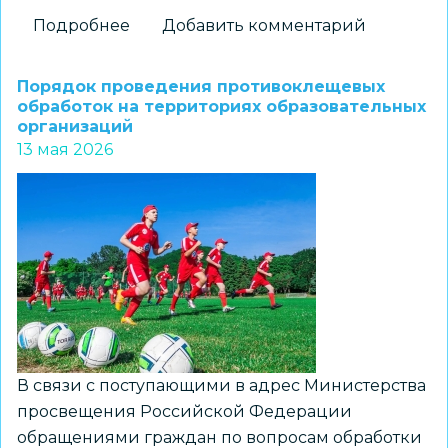
Подробнее
о
Добавить комментарий
Новосибирским
школьникам
Порядок проведения противоклещевых
объяснили,
обработок на территориях образовательных
организаций
как
13 мая 2026
не
стать
жертвой
вербовки
В связи с поступающими в адрес Министерства
просвещения Российской Федерации
обращениями граждан по вопросам обработки