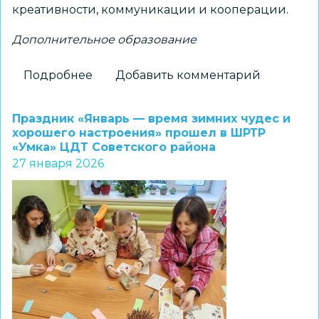
креативности, коммуникации и кооперации.
Дополнительное образование
Подробнее
о
Добавить комментарий
Педагоги
ЦДТ
Праздник «Январь — время зимних чудес и
Советского
хорошего настроения» прошел в ШРТР
«Умка» ЦДТ Советского района
района
27 января 2026
провели
мастер-
класс
для
слушателей
НИПКиПРО