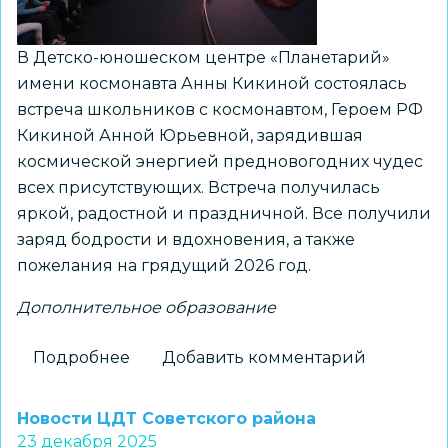
В Детско-юношеском центре «Планетарий»
имени космонавта Анны Кикиной состоялась
встреча школьников с космонавтом, Героем РФ
Кикиной Анной Юрьевной, зарядившая
космической энергией предновогодних чудес
всех присутствующих. Встреча получилась
яркой, радостной и праздничной. Все получили
заряд бодрости и вдохновения, а также
пожелания на грядущий 2026 год.
Дополнительное образование
Подробнее
о
Добавить комментарий
Предновогодняя
космическая
Новости ЦДТ Советского района
встреча
23 декабря 2025