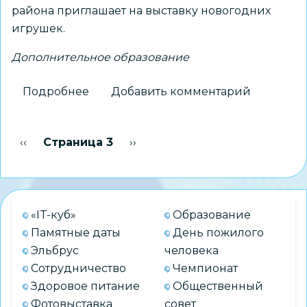
района приглашает на выставку новогодних
игрушек.
Дополнительное образование
Подробнее
о
Добавить комментарий
Новости
ЦДТ
Нумерация
Предыдущая страница
‹‹
Страница 3
Следующая страница
››
Советского
страниц
района
«IT-куб»
Образование
Памятные даты
День пожилого
Эльбрус
человека
Сотрудничество
Чемпионат
Здоровое питание
Общественный
Фотовыставка
совет