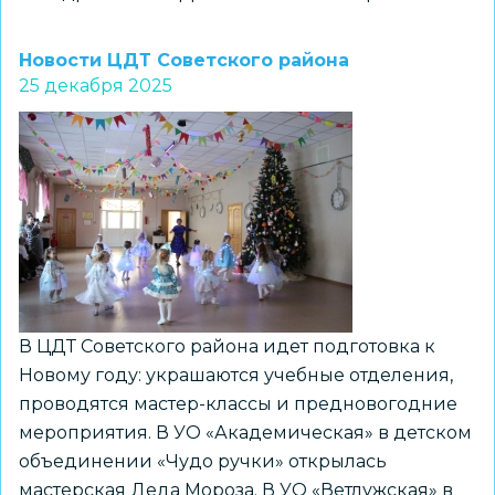
Курсанты
проверили
Новости ЦДТ Советского района
свои
25 декабря 2025
силы
и
знания
в
межэкипажных
соревнованиях
В ЦДТ Советского района идет подготовка к
Новому году: украшаются учебные отделения,
проводятся мастер-классы и предновогодние
мероприятия. В УО «Академическая» в детском
объединении «Чудо ручки» открылась
мастерская Деда Мороза. В УО «Ветлужская» в