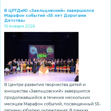
Мастерская
Деда
В ЦРТДиЮ «Заельцовский» завершился
Мороза,
Марафон событий «55 лет Дорогами
Детства»
или
16 января 2026
Где
водятся
волшебники
В Центре развития творчества детей и
юношества «Заельцовский» завершился
продолжавшийся в течение нескольких
месяцев Марафон событий, посвященный 55-
летнему юбилею учреждения. В рамках