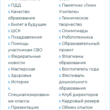
ПДД
Памятник «Гимн
Качество
Учителю»
образования
Техническое
Билет в будущее
творчество
ШСК
Олимпиады
Поздравления
Робототехника
Помощь
Образовательный
участникам СВО
проект
Федеральные
Флагманы
новости
образования
Мастерская
Воспитатель года
Здоровье
Фестиваль
История
дошкольного
образования
Специализированн
Клуб директоров
ые классы
Кадровый резерв
Презентация
Обмен опытом