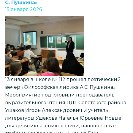
«Заельцовский»
С. Пушкина»
15 января 2026
завершился
Марафон
событий
«55
лет
Дорогами
Детства»
13 января в школе № 112 прошел поэтический
вечер «Философская лирика А.С. Пушкина».
Мероприятие подготовили преподаватель
выразительного чтения ЦДТ Советского района
Ушаков Игорь Александрович и учитель
литературы Ушакова Наталья Юрьевна. Новые
для девятиклассников стихи, наполненные