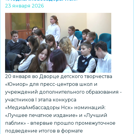
23 января 2026
зимних
чудес
и
хорошего
настроения»
прошел
в
ШРТР
«Умка»
20 января во Дворце детского творчества
ЦДТ
«Юниор» для пресс-центров школ и
Советского
учреждений дополнительного образования -
района
участников I этапа конкурса
«МедиаАмбассадоры Нск» номинаций:
«Лучшее печатное издание» и «Лучший
паблик» - впервые прошло промежуточное
подведение итогов в формате