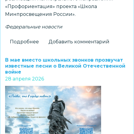
«Профориентация» проекта «Школа
Минпросвещения России».
Федеральные новости
Подробнее
о
Добавить комментарий
О
реализации
В мае вместо школьных звонков прозвучат
магистрального
известные песни о Великой Отечественной
войне
направления
28 апреля 2026
«Профориентация»
проекта
«Школа
Минпросвещения
России»
в
школах