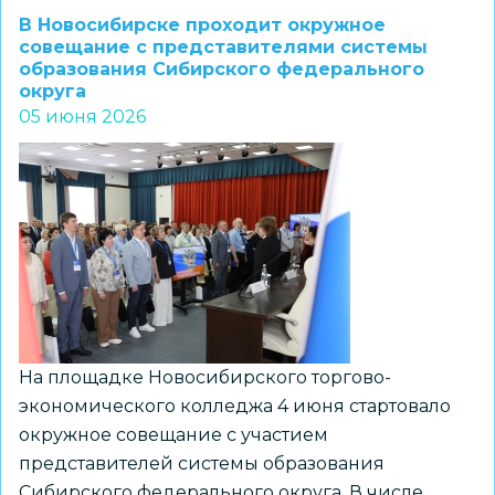
Новосибирске
В Новосибирске проходит окружное
на
совещание с представителями системы
образования Сибирского федерального
площадке
округа
лицея
05 июня 2026
№185
завершилось
окружное
совещание
Сибирского
федерального
округа
На площадке Новосибирского торгово-
экономического колледжа 4 июня стартовало
окружное совещание с участием
представителей системы образования
Сибирского федерального округа. В числе