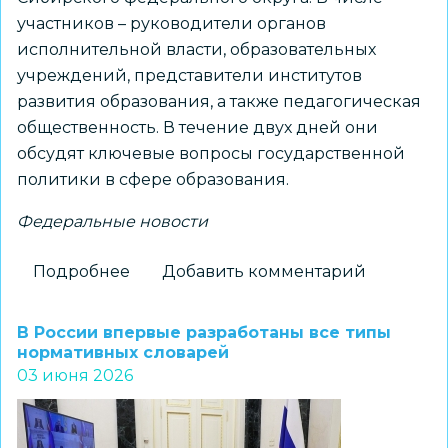
участников – руководители органов
исполнительной власти, образовательных
учреждений, представители институтов
развития образования, а также педагогическая
общественность. В течение двух дней они
обсудят ключевые вопросы государственной
политики в сфере образования.
Федеральные новости
Подробнее
о
Добавить комментарий
В
Новосибирске
В России впервые разработаны все типы
проходит
нормативных словарей
03 июня 2026
окружное
совещание
с