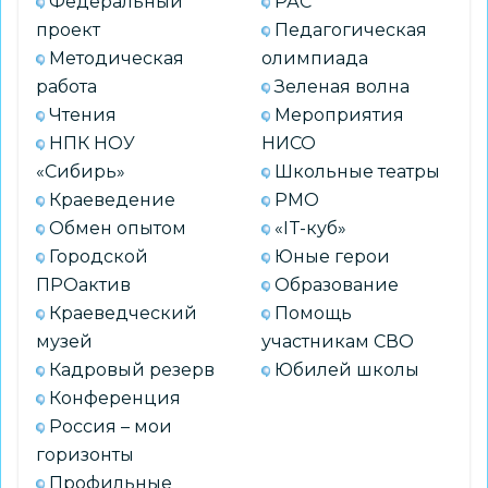
Федеральный
РАС
проект
Педагогическая
Методическая
олимпиада
работа
Зеленая волна
Чтения
Мероприятия
НПК НОУ
НИСО
«Сибирь»
Школьные театры
Краеведение
РМО
Обмен опытом
«IT-куб»
Городской
Юные герои
ПРОактив
Образование
Краеведческий
Помощь
музей
участникам СВО
Кадровый резерв
Юбилей школы
Конференция
Россия – мои
горизонты
Профильные