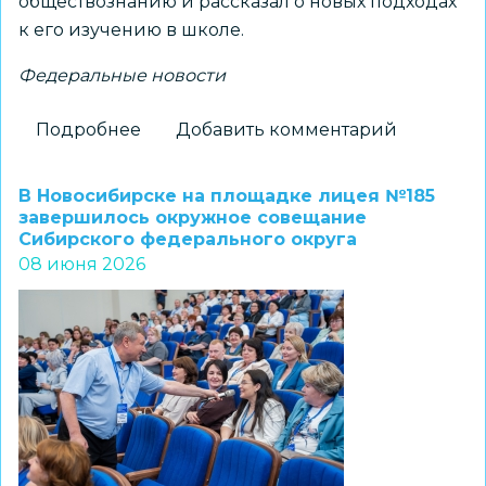
обществознанию и рассказал о новых подходах
к его изучению в школе.
Федеральные новости
Подробнее
о
Добавить комментарий
Новые
учебники
В Новосибирске на площадке лицея №185
по
завершилось окружное совещание
Сибирского федерального округа
обществознанию
08 июня 2026
для
9-
х
и
10-
х
классов
представлены