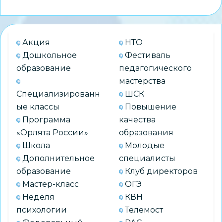
предложение
удалять
видео
Акция
НТО
с
Дошкольное
Фестиваль
оскорблениями
образование
педагогического
педагогов
мастерства
Специализированн
ШСК
ые классы
Повышение
Программа
качества
«Орлята России»
образования
Школа
Молодые
Дополнительное
специалисты
образование
Клуб директоров
Мастер-класс
ОГЭ
Неделя
КВН
психологии
Телемост