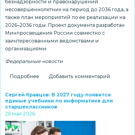
безнадзорности и правонарушений
несовершеннолетних на период до 2036 года, а
также план мероприятий по ее реализации на
2026–2036 годы. Проект документа разработан
Минпросвещения России совместно с
заинтересованными ведомствами и
организациями.
Федеральные новости
Подробнее
о
Добавить комментарий
Утверждена
Концепция
Сергей Кравцов: В 2027 году появятся
развития
единые учебники по информатике для
старшеклассников
системы
26 мая 2026
профилактики
безнадзорности
и