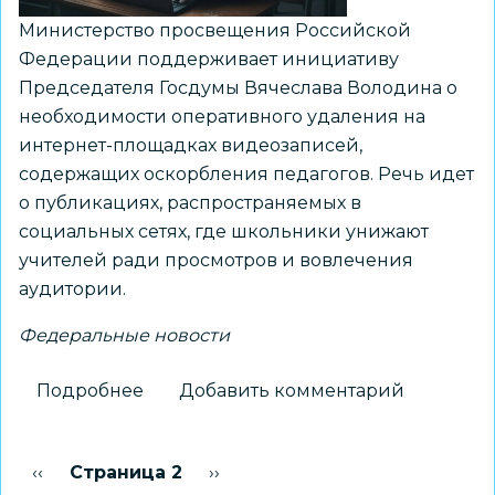
Министерство просвещения Российской
Федерации поддерживает инициативу
Председателя Госдумы Вячеслава Володина о
необходимости оперативного удаления на
интернет-площадках видеозаписей,
содержащих оскорбления педагогов. Речь идет
о публикациях, распространяемых в
социальных сетях, где школьники унижают
учителей ради просмотров и вовлечения
аудитории.
Федеральные новости
Подробнее
о
Добавить комментарий
Минпросвещения
России
Нумерация
Предыдущая страница
‹‹
Страница 2
Следующая страница
››
поддерживает
страниц