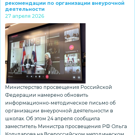
вместо
рекомендации по организации внеурочной
деятельности
школьных
27 апреля 2026
звонков
прозвучат
известные
песни
о
Великой
Отечественной
войне
Министерство просвещения Российской
Федерации намерено обновить
информационно-методическое письмо об
организации внеурочной деятельности в
школах. Об этом 24 апреля сообщила
заместитель Министра просвещения РФ Ольга
Колударова на Всероссийском методическом