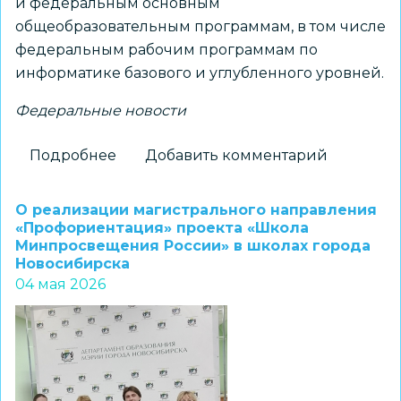
и федеральным основным
общеобразовательным программам, в том числе
федеральным рабочим программам по
информатике базового и углубленного уровней.
Федеральные новости
Подробнее
о
Добавить комментарий
Сергей
Кравцов:
О реализации магистрального направления
В
«Профориентация» проекта «Школа
Минпросвещения России» в школах города
2027
Новосибирска
году
04 мая 2026
появятся
единые
учебники
по
информатике