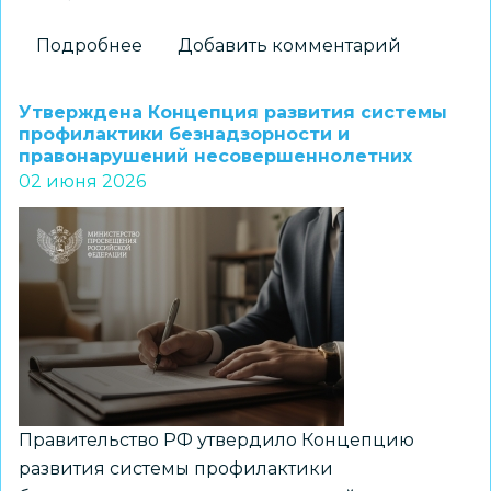
Подробнее
о
Добавить комментарий
В
России
Утверждена Концепция развития системы
впервые
профилактики безнадзорности и
правонарушений несовершеннолетних
разработаны
02 июня 2026
все
типы
нормативных
словарей
Правительство РФ утвердило Концепцию
развития системы профилактики