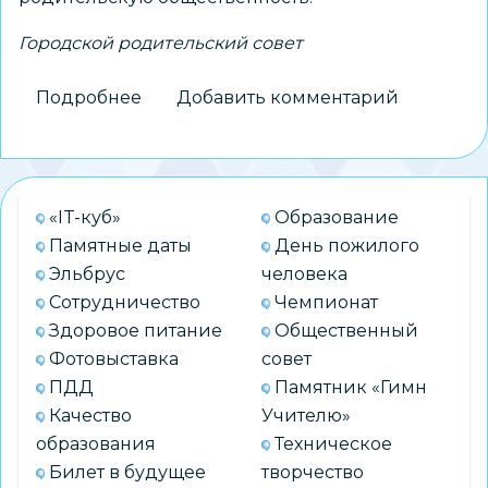
Городской родительский совет
Подробнее
о
Добавить комментарий
Городской
родительский
совет
и
«IT-куб»
Образование
департамент
Памятные даты
День пожилого
образования:
Эльбрус
человека
курс
Сотрудничество
Чемпионат
на
Здоровое питание
Общественный
сотрудничество
Фотовыставка
совет
ПДД
Памятник «Гимн
Качество
Учителю»
образования
Техническое
Билет в будущее
творчество