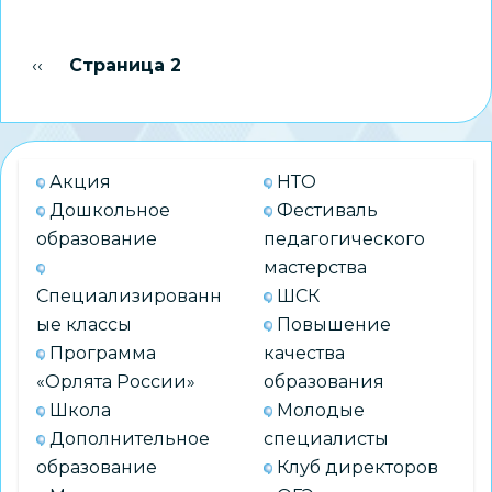
Месячник
ГТО
Нумерация
Предыдущая страница
‹‹
Страница 2
в
страниц
ЦВР
«Пашинский»
Акция
НТО
Дошкольное
Фестиваль
образование
педагогического
мастерства
Специализированн
ШСК
ые классы
Повышение
Программа
качества
«Орлята России»
образования
Школа
Молодые
Дополнительное
специалисты
образование
Клуб директоров