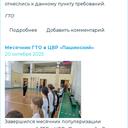
отнеслись к данному пункту требований.
ГТО
Подробнее
о
Добавить комментарий
Около
200
Месячник ГТО в ЦВР «Пашинский»
школьников
20 октября 2025
сдали
нормативы
ГТО
Завершился месячник популяризации