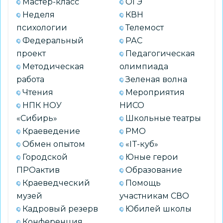
Мастер-класс
ОГЭ
Неделя
КВН
психологии
Телемост
Федеральный
РАС
проект
Педагогическая
Методическая
олимпиада
работа
Зеленая волна
Чтения
Мероприятия
НПК НОУ
НИСО
«Сибирь»
Школьные театры
Краеведение
РМО
Обмен опытом
«IT-куб»
Городской
Юные герои
ПРОактив
Образование
Краеведческий
Помощь
музей
участникам СВО
Кадровый резерв
Юбилей школы
Конференция