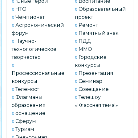
Юные герои
Воспитание
НТО
Образовательный
Чемпионат
проект
Астрономический
Ремонт
форум
Памятный знак
Научно-
ПДД
технологическое
ММО
творчество
Городские
конкурсы
Профессиональные
Презентация
конкурсы
Семинар
Телемост
Совещание
Флагманы
Телешоу
образования
«Классная тема!»
оснащение
Сферум
Туризм
Внеурочная