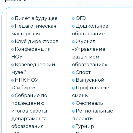
Билет в будущее
ОГЭ
Педагогическая
Дошкольное
мастерская
образование
Клуб директоров
Журнал
Конференция
«Управление
НОУ
развитием
Краеведческий
образования»
музей
Спорт
НПК НОУ
Выпускной
«Сибирь»
Профильные
Собрание по
смены
подведению
Фестиваль
итогов работы
Региональные
департамента
проекты
образования
Турнир