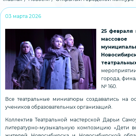
Строка
навигации
03 марта 2026
25 февраля
массовое
муниципаль
Новосибирск
театральны
мероприяти
города, фина
№ 160.
Все театральные миниатюры создавались на ос
учеников образовательных организаций.
Коллектив Театральной мастерской Дарьи Сам
литературно-музыкальную композицию «Дети во
жителей Новосибирска и Новосибирской обл