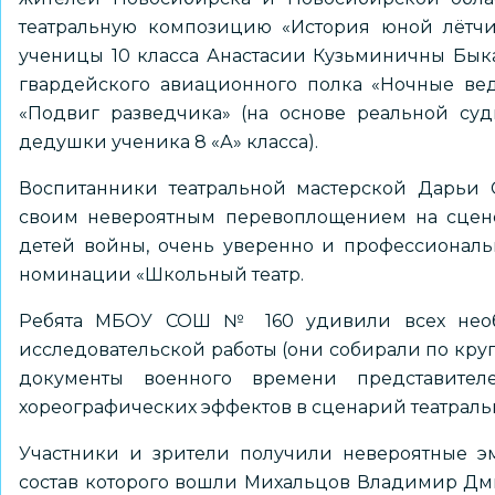
театральную композицию «История юной лётчи
ученицы 10 класса Анастасии Кузьминичны Быка
гвардейского авиационного полка «Ночные ведь
«Подвиг разведчика» (на основе реальной суд
дедушки ученика 8 «А» класса).
Воспитанники театральной мастерской Дарьи 
своим невероятным перевоплощением на сцене!
детей войны, очень уверенно и профессиональ
номинации «Школьный театр.
Ребята МБОУ СОШ № 160 удивили всех необ
исследовательской работы (они собирали по кру
документы военного времени представите
хореографических эффектов в сценарий театраль
Участники и зрители получили невероятные э
состав которого вошли Михальцов Владимир Дми