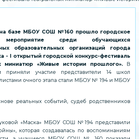
 на базе МБОУ СОШ №160 прошло городское
 мероприятие среди обучающихся
ных образовательных организаций города
а - I открытый городской конкурс-фестиваль
х миниатюр «Живые истории прошлого».
В
и приняли участие представители 14 школ
листами очного этапа стали МБОУ № 194 и МБОУ
нове реальных событий, судеб родственников
оуковой «Маска» МБОУ СОШ №194 представили
йны», которая создавалась по воспоминаниям
асти, а учащиеся МБОУ СОШ № 160 показали