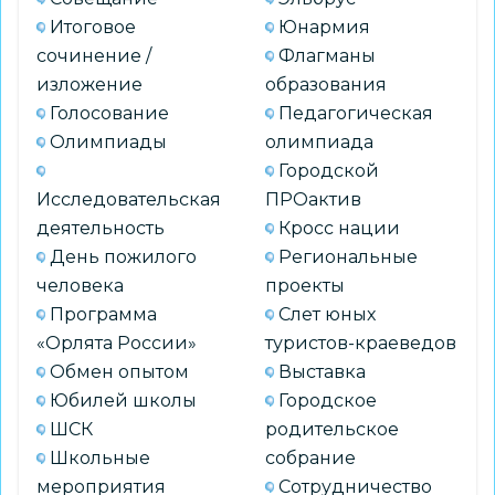
Итоговое
Юнармия
сочинение /
Флагманы
изложение
образования
Голосование
Педагогическая
Олимпиады
олимпиада
Городской
Исследовательская
ПРОактив
деятельность
Кросс нации
День пожилого
Региональные
человека
проекты
Программа
Слет юных
«Орлята России»
туристов-краеведов
Обмен опытом
Выставка
Юбилей школы
Городское
ШСК
родительское
Школьные
собрание
мероприятия
Сотрудничество