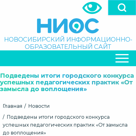
Перейти
к
основному
содержанию
Поиск
НОВОСИБИРСКИЙ ИНФОРМАЦИОННО-
ОБРАЗОВАТЕЛЬНЫЙ САЙТ
ОСНОВНАЯ
НАВИГАЦИЯ
Подведены итоги городского конкурса
успешных педагогических практик «От
замысла до воплощения»
Строка
Главная
Новости
навигации
Подведены итоги городского конкурса
успешных педагогических практик «От замысла
до воплощения»