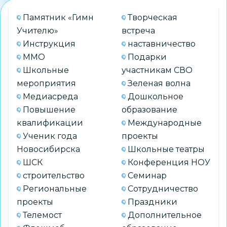
Памятник «Гимн
Творческая
Учителю»
встреча
Инструкция
наставничество
ММО
Подарки
Школьные
участникам СВО
мероприятия
Зеленая волна
Медиасреда
Дошкольное
Повышение
образование
квалификации
Международные
Ученик года
проекты
Новосибирска
Школьные театры
ШСК
Конференция НОУ
строительство
Семинар
Региональные
Сотрудничество
проекты
Праздники
Телемост
Дополнительное