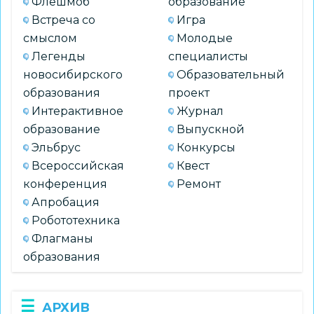
Флешмоб
образование
Встреча со
Игра
смыслом
Молодые
Легенды
специалисты
новосибирского
Образовательный
образования
проект
Интерактивное
Журнал
образование
Выпускной
Эльбрус
Конкурсы
Всероссийская
Квест
конференция
Ремонт
Апробация
Робототехника
Флагманы
образования
АРХИВ