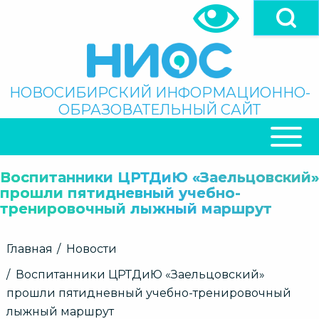
Перейти
к
основному
содержанию
Поиск
НОВОСИБИРСКИЙ ИНФОРМАЦИОННО-
ОБРАЗОВАТЕЛЬНЫЙ САЙТ
ОСНОВНАЯ
НАВИГАЦИЯ
Воспитанники ЦРТДиЮ «Заельцовский»
прошли пятидневный учебно-
тренировочный лыжный маршрут
Строка
Главная
Новости
навигации
Воспитанники ЦРТДиЮ «Заельцовский»
прошли пятидневный учебно-тренировочный
лыжный маршрут