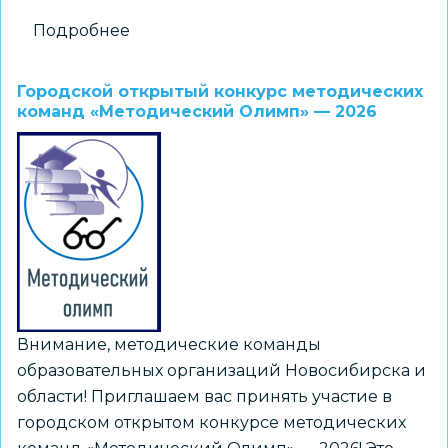
Подробнее
о
Областной
конкурс
Городской открытый конкурс методических
учебно-
команд «Методический Олимп» — 2026
исследовательских
работ
«Юный
архивист»
Внимание, методические команды
образовательных организаций Новосибирска и
области! Приглашаем вас принять участие в
городском открытом конкурсе методических