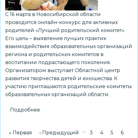
С 16 марта в Новосибирской области
проводится онлайн-конкурс для активных
родителей «Лучший родительский комитет».
Его цель – выявление лучших практик
взаимодействия образовательных организаций
региона и родительских комитетов в
воспитании подрастающего поколения.
Организатором выступает Областной центр
развития творчества детей и юношества. К
участию приглашаются родительские комитеты
образовательных организаций области.
Подробнее
о
Стартовал
региональный
…
Нумерация
Первая страница
« Первая
Предыдущая страница
‹ Предыдущий
Страница
3
Страница
4
Страница
5
Стран
6
конкурс
страниц