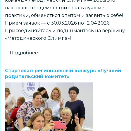
команд «Методический Олимп» — 2026! Это
ваш шанс продемонстрировать лучшие
практики, обменяться опытом и заявить о себе!
Приём заявок — с 30.03.2026 по 12.04.2026.
Присоединяйтесь и поднимайтесь на вершину
«Методического Олимпа»!
Подробнее
о
Городской
открытый
Стартовал региональный конкурс «Лучший
конкурс
родительский комитет»
методических
команд
«Методический
Олимп»
—
2026