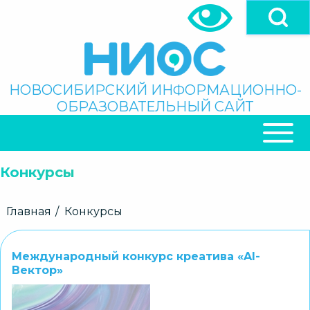
Перейти
к
основному
содержанию
Поиск
НОВОСИБИРСКИЙ ИНФОРМАЦИОННО-
ОБРАЗОВАТЕЛЬНЫЙ САЙТ
ОСНОВНАЯ
НАВИГАЦИЯ
Конкурсы
Строка
Главная
Конкурсы
навигации
Международный конкурс креатива «AI-
Вектор»