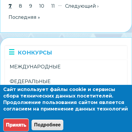
«Лучший
…
Текущая страница
7
Страница
8
Страница
9
Страница
10
Страница
11
Следующая страница
Следующий ›
родительский
Последняя страница
Последняя »
комитет»
КОНКУРСЫ
МЕЖДУНАРОДНЫЕ
ФЕДЕРАЛЬНЫЕ
Сайт использует файлы cookie и сервисы
сбора технических данных посетителей.
РЕГИОНАЛЬНЫЕ
Продолжение пользования сайтом является
согласием на применение данных технологий
ГОРОДСКИЕ
Принять
Подробнее
© 2004 - 2026 Новосибирский информационно-