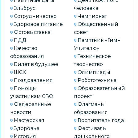
Памятные даты
День пожилого
Эльбрус
человека
Сотрудничество
Чемпионат
Здоровое питание
Общественный
Фотовыставка
совет
ПДД
Памятник «Гимн
Качество
Учителю»
образования
Техническое
Билет в будущее
творчество
ШСК
Олимпиады
Поздравления
Робототехника
Помощь
Образовательный
участникам СВО
проект
Федеральные
Флагманы
новости
образования
Мастерская
Воспитатель года
Здоровье
Фестиваль
История
дошкольного