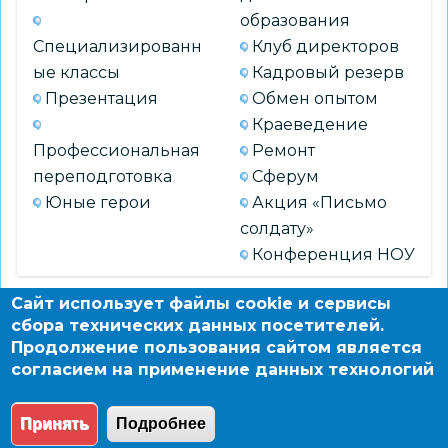
образования
Специализированн
Клуб директоров
ые классы
Кадровый резерв
Презентация
Обмен опытом
Краеведение
Профессиональная
Ремонт
переподготовка
Сферум
Юные герои
Акция «Письмо
солдату»
Конференция НОУ
Сайт использует файлы cookie и сервисы
АРХИВ
сбора технических данных посетителей.
Продолжение пользования сайтом является
согласием на применение данных технологий
© 2004 - 2026 Новосибирский информационно-
образовательный сайт по заказу департамента
Принять
Подробнее
образования мэрии города Новосибирска