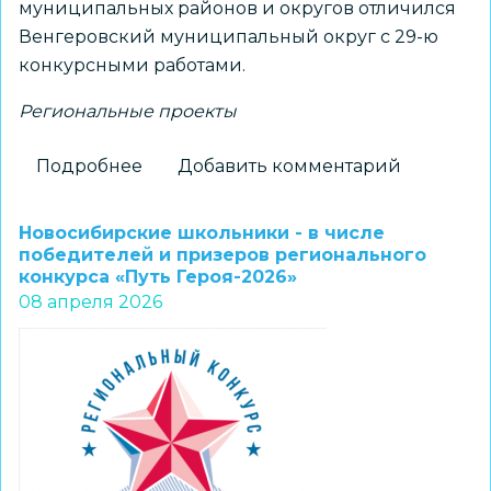
муниципальных районов и округов отличился
Венгеровский муниципальный округ с 29-ю
конкурсными работами.
Региональные проекты
Подробнее
о
Добавить комментарий
Определены
победители
Новосибирские школьники - в числе
и
победителей и призеров регионального
конкурса «Путь Героя-2026»
призеры
08 апреля 2026
регионального
конкурса
эссе
по
финансовой
грамотности
«Есть