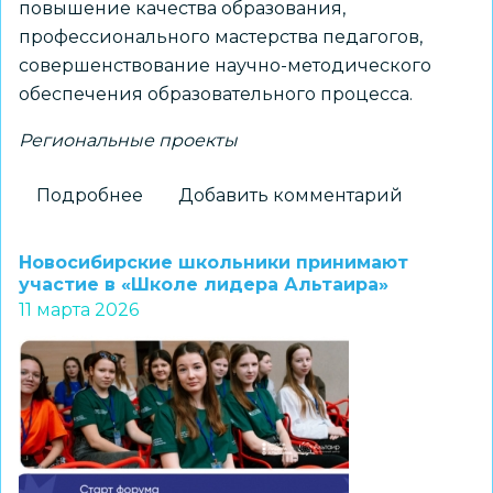
повышение качества образования,
профессионального мастерства педагогов,
совершенствование научно-методического
обеспечения образовательного процесса.
Региональные проекты
Подробнее
о
Добавить комментарий
Педагоги
и
Новосибирские школьники принимают
воспитатели
участие в «Школе лидера Альтаира»
11 марта 2026
Новосибирска
вошли
в
число
победителей
и
призеров