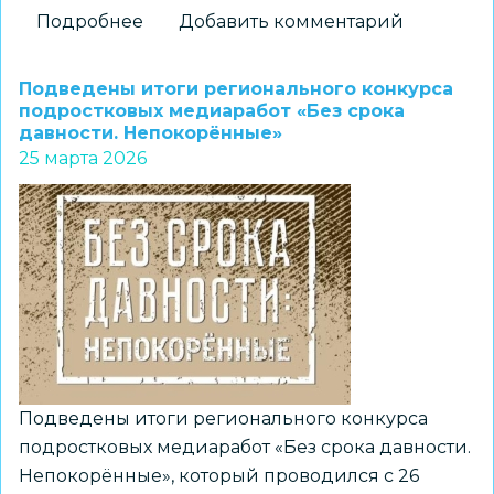
Подробнее
о
Добавить комментарий
Новосибирские
школьники
Подведены итоги регионального конкурса
-
подростковых медиаработ «Без срока
давности. Непокорённые»
в
25 марта 2026
числе
победителей
и
призеров
регионального
конкурса
«Путь
Героя-2026»
Подведены итоги регионального конкурса
подростковых медиаработ «Без срока давности.
Непокорённые», который проводился с 26