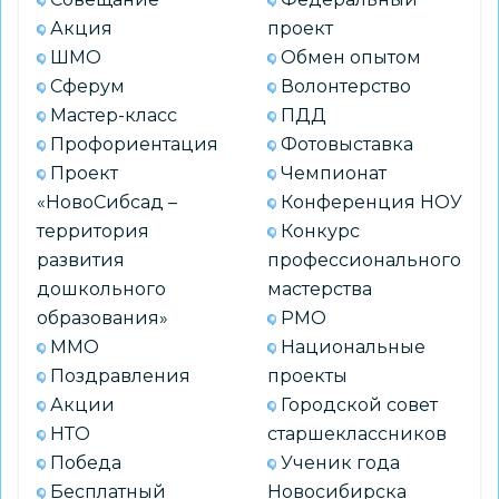
министерства
Акция
проект
образования
ШМО
Обмен опытом
Сферум
Волонтерство
Мастер-класс
ПДД
Профориентация
Фотовыставка
Проект
Чемпионат
«НовоСибсад –
Конференция НОУ
территория
Конкурс
развития
профессионального
дошкольного
мастерства
образования»
РМО
ММО
Национальные
Поздравления
проекты
Акции
Городской совет
НТО
старшеклассников
Победа
Ученик года
Бесплатный
Новосибирска