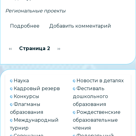
Региональные проекты
Подробнее
о
Добавить комментарий
Результаты
мониторинга
Нумерация
Предыдущая страница
‹‹
Страница 2
Следующая страница
››
эффективности
страниц
муниципальных
систем
образования
Наука
Новости в деталях
в
Кадровый резерв
Фестиваль
2025
Конкурсы
дошкольного
году
Флагманы
образования
обсудили
образования
Рождественские
на
Международный
образовательные
заседании
турнир
чтения
коллегии
Совещание
Федеральный