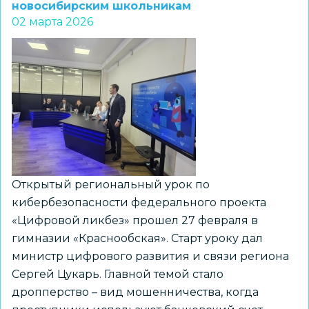
занимает
новосибирским школьникам
02 марта 2026
лидирующие
позиции
по
активности
педагогов
в
мессенджере
МАХ
Открытый региональный урок по
кибербезопасности федерального проекта
«Цифровой ликбез» прошел 27 февраля в
гимназии «Краснообская». Старт уроку дал
министр цифрового развития и связи региона
Сергей Цукарь. Главной темой стало
дропперство – вид мошенничества, когда