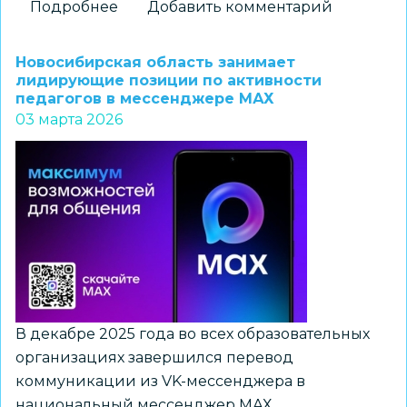
Подробнее
о
Добавить комментарий
Три
школы
Новосибирская область занимает
Новосибирска
лидирующие позиции по активности
педагогов в мессенджере МАХ
вошли
03 марта 2026
в
число
финалистов
региональной
игры
«Легендарные
летчики
–
2026»
В декабре 2025 года во всех образовательных
организациях завершился перевод
коммуникации из VK-мессенджера в
национальный мессенджер МАХ.