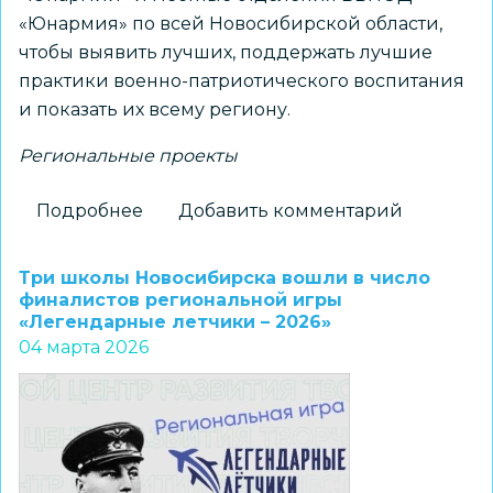
«Юнармия» по всей Новосибирской области,
чтобы выявить лучших, поддержать лучшие
практики военно-патриотического воспитания
и показать их всему региону.
Региональные проекты
Подробнее
о
Добавить комментарий
Стартует
новый
Три школы Новосибирска вошли в число
проект
финалистов региональной игры
«Легендарные летчики – 2026»
Регионального
04 марта 2026
дома
Юнармии
–
«Юнармейская
слава