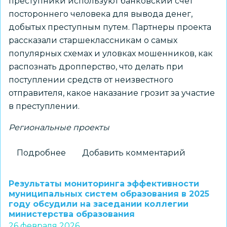
преступники используют банковский счет
постороннего человека для вывода денег,
добытых преступным путем. Партнеры проекта
рассказали старшеклассникам о самых
популярных схемах и уловках мошенников, как
распознать дропперство, что делать при
поступлении средств от неизвестного
отправителя, какое наказание грозит за участие
в преступлении.
Региональные проекты
Подробнее
о
Добавить комментарий
Как
защититься
Результаты мониторинга эффективности
от
муниципальных систем образования в 2025
году обсудили на заседании коллегии
дропперов
министерства образования
рассказали
26 февраля 2026