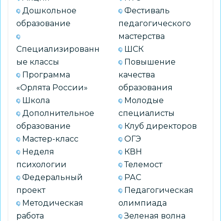
Дошкольное
Фестиваль
образование
педагогического
мастерства
Специализированн
ШСК
ые классы
Повышение
Программа
качества
«Орлята России»
образования
Школа
Молодые
Дополнительное
специалисты
образование
Клуб директоров
Мастер-класс
ОГЭ
Неделя
КВН
психологии
Телемост
Федеральный
РАС
проект
Педагогическая
Методическая
олимпиада
работа
Зеленая волна