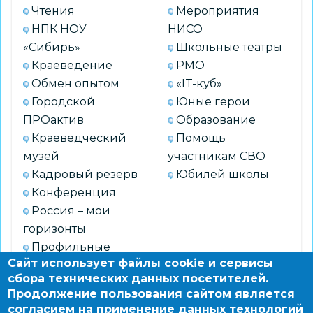
Чтения
Мероприятия
НПК НОУ
НИСО
«Сибирь»
Школьные театры
Краеведение
РМО
Обмен опытом
«IT-куб»
Городской
Юные герои
ПРОактив
Образование
Краеведческий
Помощь
музей
участникам СВО
Кадровый резерв
Юбилей школы
Конференция
Россия – мои
горизонты
Профильные
Сайт использует файлы cookie и сервисы
смены
сбора технических данных посетителей.
Продолжение пользования сайтом является
согласием на применение данных технологий