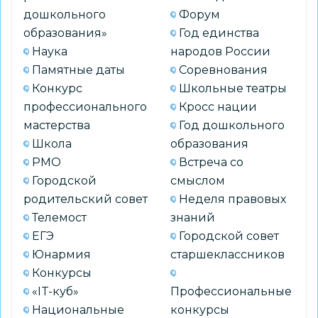
дошкольного
Форум
образования»
Год единства
Наука
народов России
Памятные даты
Соревнования
Конкурс
Школьные театры
профессионального
Кросс нации
мастерства
Год дошкольного
Школа
образования
РМО
Встреча со
Городской
смыслом
родительский совет
Неделя правовых
Телемост
знаний
ЕГЭ
Городской совет
Юнармия
старшеклассников
Конкурсы
«IT-куб»
Профессиональные
Национальные
конкурсы