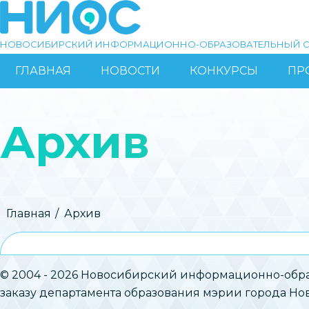
Перейти
к
основному
НОВОСИБИРСКИЙ ИНФОРМАЦИОННО-ОБРАЗОВАТЕЛЬНЫЙ С
содержанию
ГЛАВНАЯ
НОВОСТИ
КОНКУРСЫ
ПР
ОСНОВНАЯ
Поиск
НАВИГАЦИЯ
Архив
Строка
Главная
Архив
навигации
© 2004 - 2026 Новосибирский информационно-обра
заказу департамента образования мэрии города Н