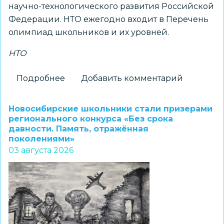
научно-технологического развития Российской
Федерации. НТО ежегодно входит в Перечень
олимпиад школьников и их уровней.
НТО
Подробнее
о
Добавить комментарий
Принимаются
заявки
Новосибирские школьники стали призерами
на
регионального конкурса «Без срока
давности. Память, отражённая
получение
поколениями»
статуса
03 августа 2026
«Площадка
НТО»
2026–
2027
учебного
года