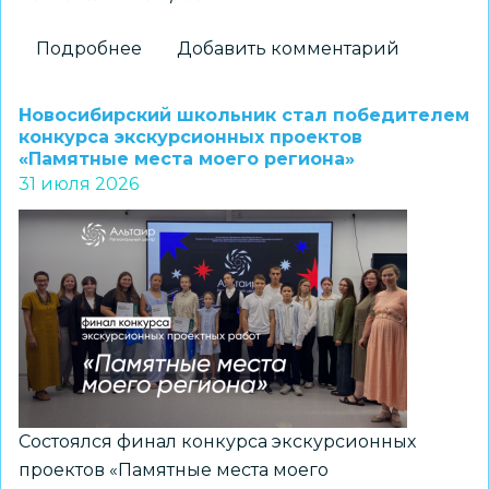
Подробнее
о
Добавить комментарий
Новосибирские
школьники
Новосибирский школьник стал победителем
стали
конкурса экскурсионных проектов
«Памятные места моего региона»
призерами
31 июля 2026
регионального
конкурса
«Без
срока
давности.
Память,
отражённая
поколениями»
Состоялся финал конкурса экскурсионных
проектов «Памятные места моего