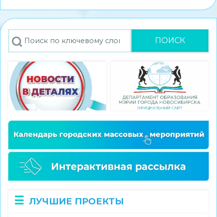
стал
победителем
конкурса
Поиск
экскурсионных
проектов
«Памятные
места
моего
региона»
ЛУЧШИЕ ПРОЕКТЫ