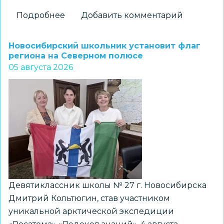
Подробнее
о
Добавить комментарий
На
«Перекрёстках
Новосибирский школьник установит флаг
эпох»:
региона на Северном полюсе
05 августа 2026
как
школьники
Новосибирска
получили
возможность
прикоснуться
к
древней
истории
Девятиклассник школы № 27 г. Новосибирска
Дмитрий Кольтюгин, став участником
уникальной арктической экспедиции