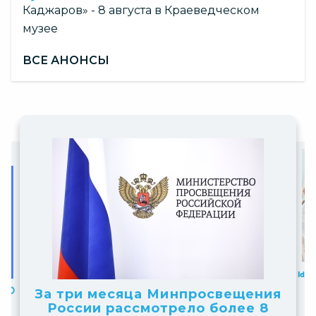
Каджаров» - 8 августа в Краеведческом
музее
ВСЕ АНОНСЫ
Slide
Slide
7
2
Новосибирские школьники 
of
of
победители всероссийског
Принима
Официальный комментарий
вещения
более 8
10
получение 
конкурса «Большая перемен
10
Минпросвещения России
НТО» 2026–2