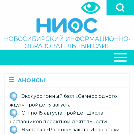
Перейти
к
основному
содержанию
Поиск
НОВОСИБИРСКИЙ ИНФОРМАЦИОННО-
ОБРАЗОВАТЕЛЬНЫЙ САЙТ
ОСНОВНАЯ
НАВИГАЦИЯ
АНОНСЫ
Экскурсионный батл «Семеро одного
ждут» пройдет 5 августа
С 11 по 15 августа пройдет Школа
наставников проектной деятельности
Выставка «Роскошь заката: Иран эпохи