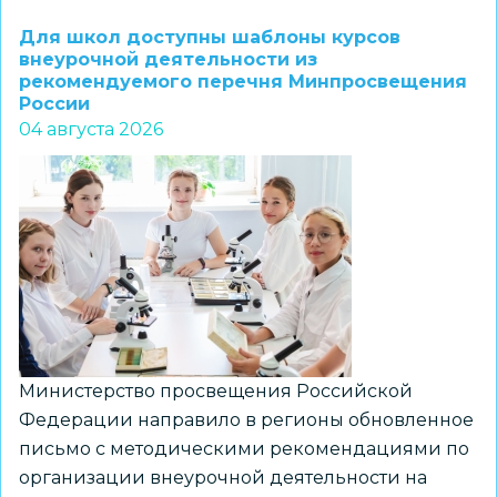
1–
Для школ доступны шаблоны курсов
7
внеурочной деятельности из
рекомендуемого перечня Минпросвещения
классов
России
и
04 августа 2026
их
наставников
приглашают
к
участию
в
региональном
конкурсе
«ПРО
Министерство просвещения Российской
Большие
Федерации направило в регионы обновленное
вызовы»
письмо с методическими рекомендациями по
организации внеурочной деятельности на