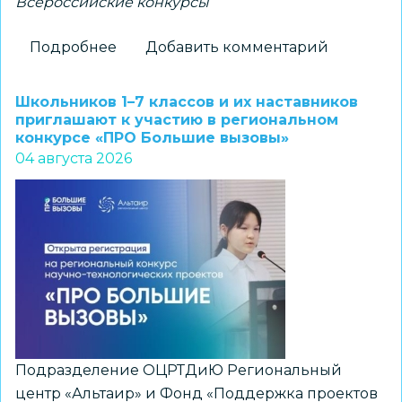
Всероссийские конкурсы
Подробнее
о
Добавить комментарий
Новосибирские
школьники
Школьников 1–7 классов и их наставников
–
приглашают к участию в региональном
конкурсе «ПРО Большие вызовы»
победители
04 августа 2026
всероссийского
конкурса
«Большая
перемена»
Подразделение ОЦРТДиЮ Региональный
центр «Альтаир» и Фонд «Поддержка проектов