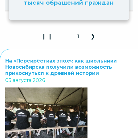
аждан
❙ ❙
❮
❯
2
Play Pause 3D Carousel
Previous Slide
Next Slide
На «Перекрёстках эпох»: как школьники
Новосибирска получили возможность
прикоснуться к древней истории
05 августа 2026