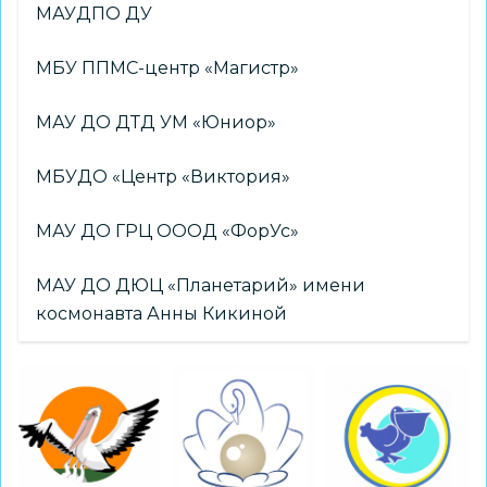
МАУДПО ДУ
МБУ ППМС-центр «Магистр»
МАУ ДО ДТД УМ «Юниор»
МБУДО «Центр «Виктория»
МАУ ДО ГРЦ ОООД «ФорУс»
МАУ ДО ДЮЦ «Планетарий» имени
космонавта Анны Кикиной