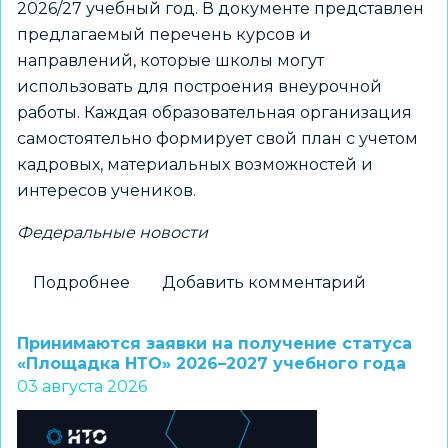
2026/27 учебный год. В документе представлен
предлагаемый перечень курсов и
направлений, которые школы могут
использовать для построения внеурочной
работы. Каждая образовательная организация
самостоятельно формирует свой план с учетом
кадровых, материальных возможностей и
интересов учеников.
Федеральные новости
Подробнее
о
Добавить комментарий
Для
школ
Принимаются заявки на получение статуса
доступны
«Площадка НТО» 2026–2027 учебного года
03 августа 2026
шаблоны
курсов
внеурочной