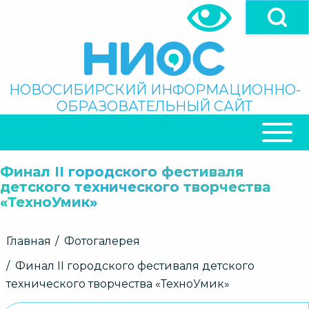
Перейти
к
основному
содержанию
Поиск
НОВОСИБИРСКИЙ ИНФОРМАЦИОННО-
ОБРАЗОВАТЕЛЬНЫЙ САЙТ
ОСНОВНАЯ
НАВИГАЦИЯ
Финал II городского фестиваля
детского технического творчества
«ТехноУмик»
Строка
Главная
Фотогалерея
навигации
Финал II городского фестиваля детского
технического творчества «ТехноУмик»