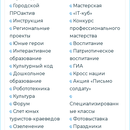
Городской
Мастерская
ПРОактив
«IT-куб»
Инструкция
Конкурс
Региональные
профессионального
проекты
мастерства
Юные герои
Воспитание
Интерактивное
Патриотическое
образование
воспитание
Культурный код
ГИА
Дошкольное
Кросс нации
образование
Акция «Письмо
Робототехника
солдату»
Культура
Форум
Специализированн
Слет юных
ые классы
туристов-краеведов
Фотовыставка
Озеленение
Праздники