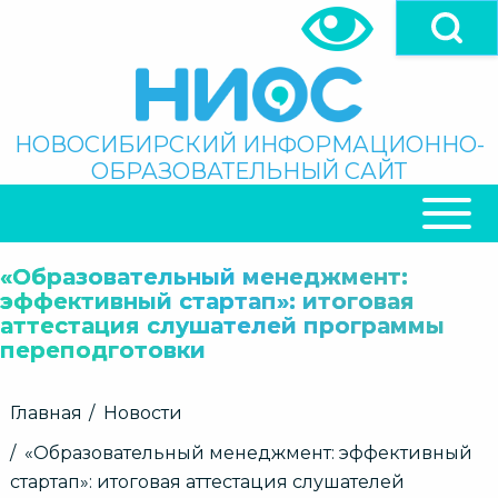
Перейти
к
основному
содержанию
Поиск
НОВОСИБИРСКИЙ ИНФОРМАЦИОННО-
ОБРАЗОВАТЕЛЬНЫЙ САЙТ
ОСНОВНАЯ
НАВИГАЦИЯ
«Образовательный менеджмент:
эффективный стартап»: итоговая
аттестация слушателей программы
переподготовки
Строка
Главная
Новости
навигации
«Образовательный менеджмент: эффективный
стартап»: итоговая аттестация слушателей