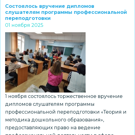
педагога
Состоялось вручение дипломов
прошли
слушателям программы профессиональной
переподготовки
обучение
01 ноября 2025
по
программе
профессиональной
переподготовки
по
основам
менеджмента
1 ноября состоялось торжественное вручение
дипломов слушателям программы
профессиональной переподготовки «Теория и
методика дошкольного образования»,
предоставляющих право на ведение