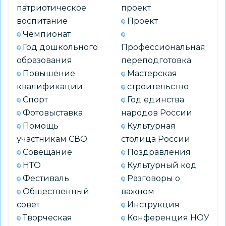
патриотическое
проект
воспитание
Проект
Чемпионат
Год дошкольного
Профессиональная
образования
переподготовка
Повышение
Мастерская
квалификации
строительство
Спорт
Год единства
Фотовыставка
народов России
Помощь
Культурная
участникам СВО
столица России
Совещание
Поздравления
НТО
Культурный код
Фестиваль
Разговоры о
Общественный
важном
совет
Инструкция
Творческая
Конференция НОУ