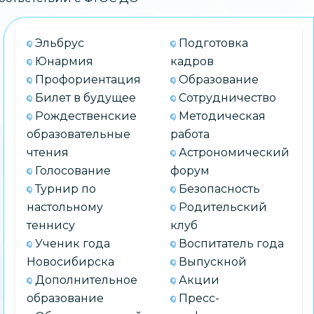
Эльбрус
Подготовка
Юнармия
кадров
Профориентация
Образование
Билет в будущее
Сотрудничество
Рождественские
Методическая
образовательные
работа
чтения
Астрономический
Голосование
форум
Турнир по
Безопасность
настольному
Родительский
теннису
клуб
Ученик года
Воспитатель года
Новосибирска
Выпускной
Дополнительное
Акции
образование
Пресс-