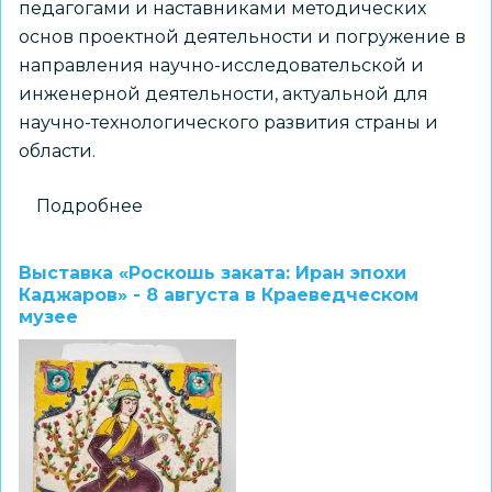
педагогами и наставниками методических
основ проектной деятельности и погружение в
направления научно-исследовательской и
инженерной деятельности, актуальной для
научно-технологического развития страны и
области.
Подробнее
о
С
11
Выставка «Роскошь заката: Иран эпохи
по
Каджаров» - 8 августа в Краеведческом
музее
15
августа
пройдет
Школа
наставников
проектной
деятельности