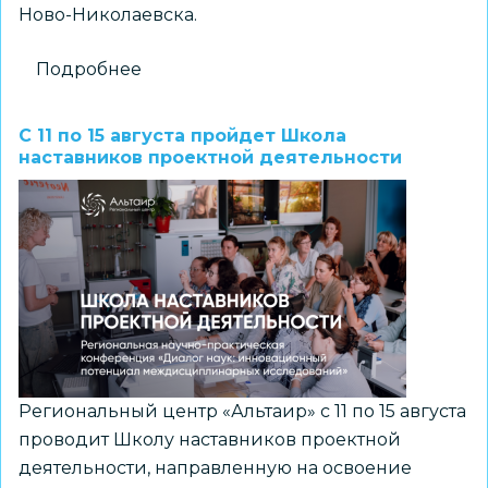
Ново-Николаевска.
Подробнее
о
Экскурсионный
батл
С 11 по 15 августа пройдет Школа
«Семеро
наставников проектной деятельности
одного
ждут»
пройдет
5
августа
Региональный центр «Альтаир» с 11 по 15 августа
проводит Школу наставников проектной
деятельности, направленную на освоение