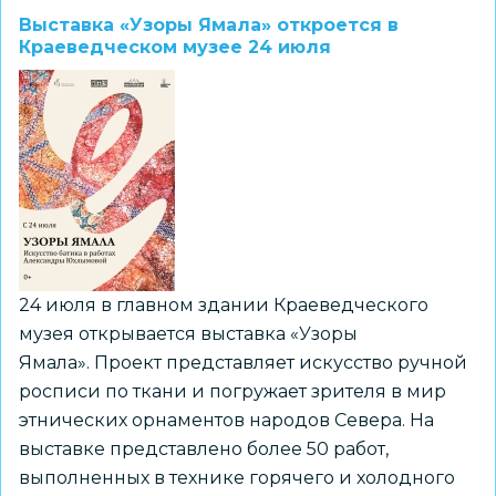
«Роскошь
Выставка «Узоры Ямала» откроется в
заката:
Краеведческом музее 24 июля
Иран
эпохи
Каджаров»
-
8
августа
в
Краеведческом
музее
24 июля в главном здании Краеведческого
музея открывается выставка «Узоры
Ямала». Проект представляет искусство ручной
росписи по ткани и погружает зрителя в мир
этнических орнаментов народов Севера. На
выставке представлено более 50 работ,
выполненных в технике горячего и холодного