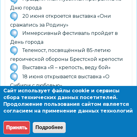
Дню города
20 июня откроется выставка «Они
сражались за Родину»
Иммерсивный фестиваль пройдет в
День города
Телемост, посвящённый 85-летию
героической обороны Брестской крепости
Выставка «Я – крепость, веду бой»
18 июня открывается выставка «О
Сибири с любовью»
Сайт использует файлы cookie и сервисы
9 июня откроется выставка
сбора технических данных посетителей.
«Правильное детство»
Продолжение пользования сайтом является
согласием на применение данных технологий
11 июня открывается выставка «Родня»
Принять
Подробнее
© 2004 - 2026 Новосибирский информационно-