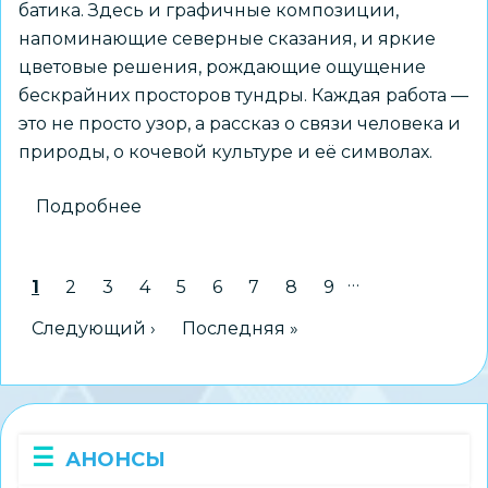
батика. Здесь и графичные композиции,
напоминающие северные сказания, и яркие
цветовые решения, рождающие ощущение
бескрайних просторов тундры. Каждая работа —
это не просто узор, а рассказ о связи человека и
природы, о кочевой культуре и её символах.
Подробнее
о
Выставка
«Узоры
…
Нумерация
Текущая страница
1
Страница
2
Страница
3
Страница
4
Страница
5
Страница
6
Страница
7
Страница
8
Страница
9
Ямала»
страниц
откроется
Следующая страница
Следующий ›
Последняя страница
Последняя »
в
Краеведческом
музее
24
АНОНСЫ
июля