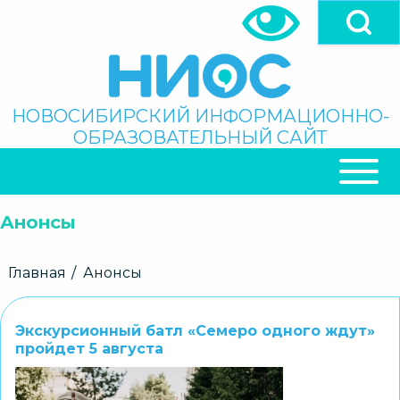
Перейти
к
основному
содержанию
Поиск
НОВОСИБИРСКИЙ ИНФОРМАЦИОННО-
ОБРАЗОВАТЕЛЬНЫЙ САЙТ
ОСНОВНАЯ
НАВИГАЦИЯ
Анонсы
Строка
Главная
Анонсы
навигации
Экскурсионный батл «Семеро одного ждут»
пройдет 5 августа