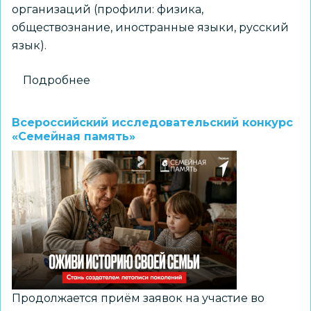
организаций (профили: физика,
обществознание, иностранные языки, русский
язык).
Подробнее
о
Межрегиональная
олимпиада
Всероссийский исследовательский конкурс
школьников
«Семейная память»
имени
И.Я.
Верченко
Продолжается приём заявок на участие во