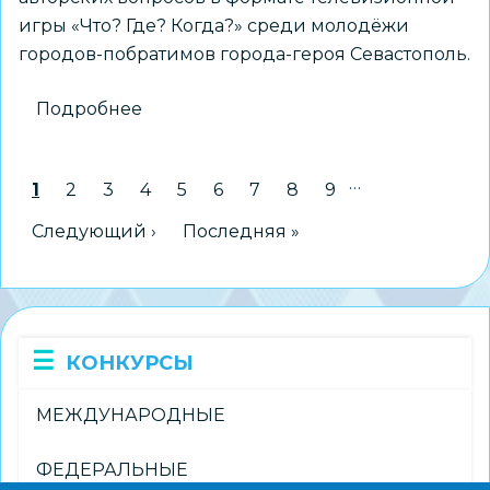
игры «Что? Где? Когда?» среди молодёжи
городов-побратимов города-героя Севастополь.
Подробнее
о
Всероссийский
открытый
…
Нумерация
Текущая страница
1
Страница
2
Страница
3
Страница
4
Страница
5
Страница
6
Страница
7
Страница
8
Страница
9
конкурс
страниц
авторских
Следующая страница
Следующий ›
Последняя страница
Последняя »
вопросов
«ГОРОДА-
ПОБРАТИМЫ.
Новый
КОНКУРСЫ
формат»
МЕЖДУНАРОДНЫЕ
ФЕДЕРАЛЬНЫЕ