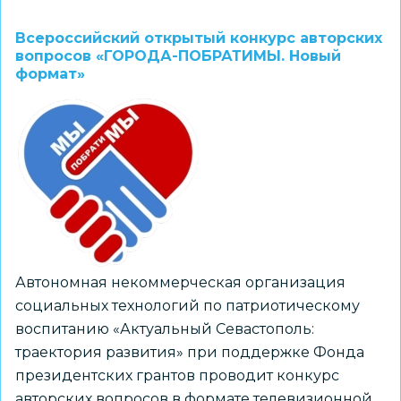
Заочный
тур
Всероссийский открытый конкурс авторских
конкурса
вопросов «ГОРОДА-ПОБРАТИМЫ. Новый
формат»
на
присуждение
V
Всероссийской
детской
премии
«Новая
философия
воспитания»
Автономная некоммерческая организация
по
социальных технологий по патриотическому
основным
воспитанию «Актуальный Севастополь:
номинациям
траектория развития» при поддержке Фонда
президентских грантов проводит конкурс
авторских вопросов в формате телевизионной