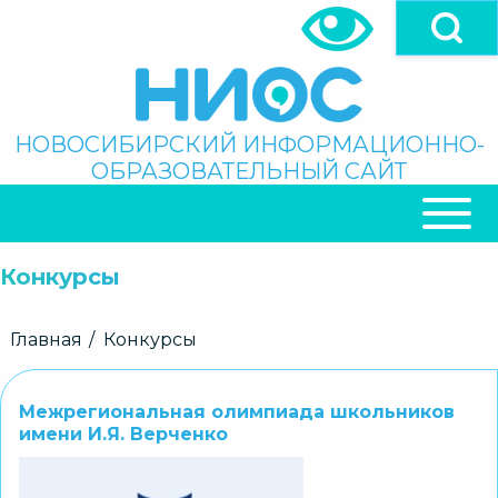
Перейти
к
основному
содержанию
Поиск
НОВОСИБИРСКИЙ ИНФОРМАЦИОННО-
ОБРАЗОВАТЕЛЬНЫЙ САЙТ
ОСНОВНАЯ
НАВИГАЦИЯ
Конкурсы
Строка
Главная
Конкурсы
навигации
Межрегиональная олимпиада школьников
имени И.Я. Верченко