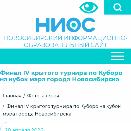
Перейти
к
основному
содержанию
Поиск
НОВОСИБИРСКИЙ ИНФОРМАЦИОННО-
ОБРАЗОВАТЕЛЬНЫЙ САЙТ
ОСНОВНАЯ
НАВИГАЦИЯ
Финал IV крытого турнира по Куборо
на кубок мэра города Новосибирска
Строка
Главная
Фотогалерея
навигации
Финал IV крытого турнира по Куборо на кубок
мэра города Новосибирска
28 апреля 2026