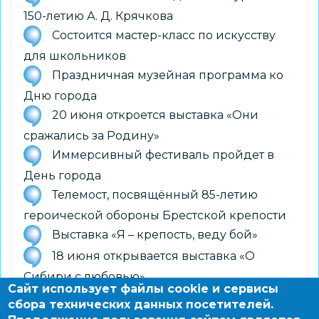
150-летию А. Д. Крячкова
Состоится мастер-класс по искусству
для школьников
Праздничная музейная программа ко
Дню города
20 июня откроется выставка «Они
сражались за Родину»
Иммерсивный фестиваль пройдет в
День города
Телемост, посвящённый 85-летию
героической обороны Брестской крепости
Выставка «Я – крепость, веду бой»
18 июня открывается выставка «О
Сибири с любовью»
Сайт использует файлы cookie и сервисы
9 июня откроется выставка
сбора технических данных посетителей.
«Правильное детство»