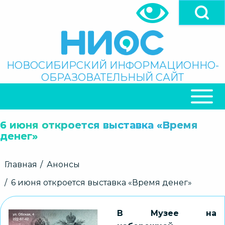
Перейти
к
основному
содержанию
Поиск
НОВОСИБИРСКИЙ ИНФОРМАЦИОННО-
ОБРАЗОВАТЕЛЬНЫЙ САЙТ
ОСНОВНАЯ
НАВИГАЦИЯ
6 июня откроется выставка «Время
денег»
Строка
Главная
Анонсы
навигации
6 июня откроется выставка «Время денег»
В Музее на