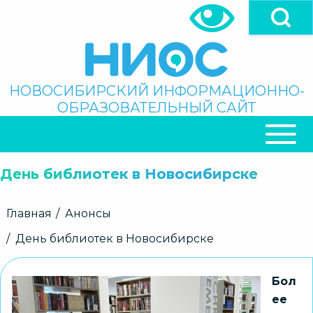
Перейти
к
основному
содержанию
Поиск
НОВОСИБИРСКИЙ ИНФОРМАЦИОННО-
ОБРАЗОВАТЕЛЬНЫЙ САЙТ
ОСНОВНАЯ
НАВИГАЦИЯ
День библиотек в Новосибирске
Строка
Главная
Анонсы
навигации
День библиотек в Новосибирске
Бол
ее