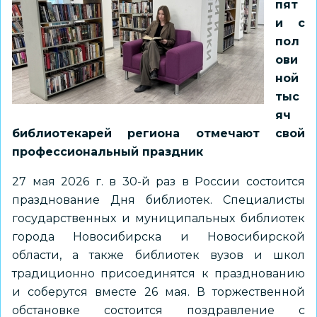
пят
и с
пол
ови
ной
тыс
яч
библиотекарей региона отмечают свой
профессиональный праздник
27 мая 2026 г. в 30-й раз в России состоится
празднование Дня библиотек. Специалисты
государственных и муниципальных библиотек
города Новосибирска и Новосибирской
области, а также библиотек вузов и школ
традиционно присоединятся к празднованию
и соберутся вместе 26 мая. В торжественной
обстановке состоится поздравление с