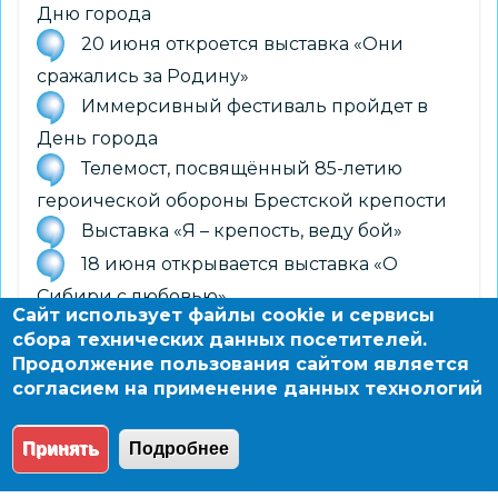
Дню города
20 июня откроется выставка «Они
сражались за Родину»
Иммерсивный фестиваль пройдет в
День города
Телемост, посвящённый 85-летию
героической обороны Брестской крепости
Выставка «Я – крепость, веду бой»
18 июня открывается выставка «О
Сибири с любовью»
Сайт использует файлы cookie и сервисы
9 июня откроется выставка
сбора технических данных посетителей.
«Правильное детство»
Продолжение пользования сайтом является
согласием на применение данных технологий
11 июня открывается выставка «Родня»
Принять
Подробнее
© 2004 - 2026 Новосибирский информационно-