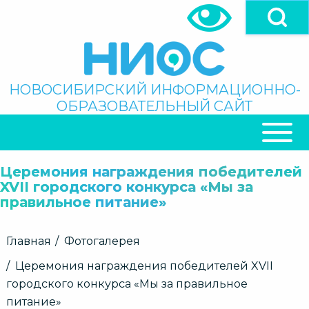
Перейти
к
основному
содержанию
Поиск
НОВОСИБИРСКИЙ ИНФОРМАЦИОННО-
ОБРАЗОВАТЕЛЬНЫЙ САЙТ
ОСНОВНАЯ
НАВИГАЦИЯ
Церемония награждения победителей
XVII городского конкурса «Мы за
правильное питание»
Строка
Главная
Фотогалерея
навигации
Церемония награждения победителей XVII
городского конкурса «Мы за правильное
питание»