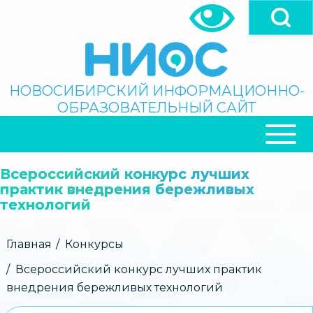
Перейти
к
основному
содержанию
Поиск
НОВОСИБИРСКИЙ ИНФОРМАЦИОННО-
ОБРАЗОВАТЕЛЬНЫЙ САЙТ
ОСНОВНАЯ
НАВИГАЦИЯ
Всероссийский конкурс лучших
практик внедрения бережливых
технологий
Строка
Главная
Конкурсы
навигации
Всероссийский конкурс лучших практик
внедрения бережливых технологий