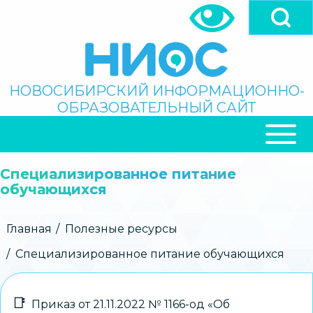
Перейти
к
основному
содержанию
Поиск
НОВОСИБИРСКИЙ ИНФОРМАЦИОННО-
ОБРАЗОВАТЕЛЬНЫЙ САЙТ
ОСНОВНАЯ
НАВИГАЦИЯ
Специализированное питание
обучающихся
Строка
Главная
Полезные ресурсы
навигации
Специализированное питание обучающихся
Приказ от 21.11.2022 № 1166-од «Об