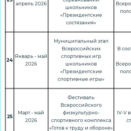
апрель 2026
Всер
школьников
пол
«Президентские
состязания»
Муниципальный этап
Всероссийских
В соо
Январь - май
спортивных игр
24
2026
школьников
Всер
«Президентские
пол
спортивные игры»
Фестиваль
Всероссийского
Март - май
физкультурно-
IV-V 
25
2026
спортивного комплекса
с
«Готов к труду и обороне»