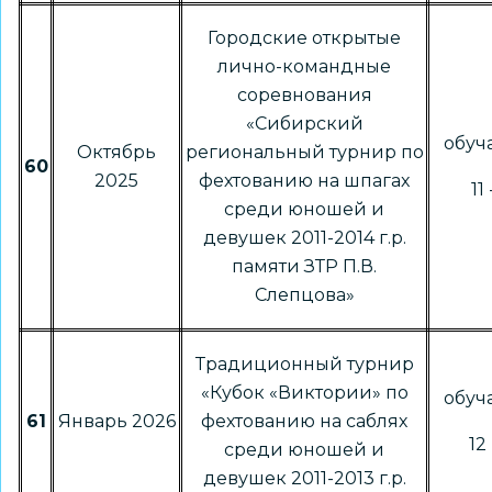
Городские открытые
лично-командные
соревнования
«Сибирский
обу
Октябрь
региональный турнир по
60
2025
фехтованию на шпагах
11
среди юношей и
девушек 2011-2014 г.р.
памяти ЗТР П.В.
Слепцова»
Традиционный турнир
«Кубок «Виктории» по
обу
61
Январь 2026
фехтованию на саблях
12 
среди юношей и
девушек 2011-2013 г.р.