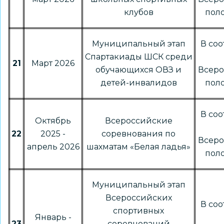
клубов
пол
Муниципальный этап
В соо
Спартакиады ШСК среди
21
Март 2026
обучающихся ОВЗ и
Всер
детей-инвалидов
пол
В соо
Октябрь
Всероссийские
22
2025 -
соревнования по
Всер
апрель 2026
шахматам «Белая ладья»
пол
Муниципальный этап
Всероссийских
В соо
спортивных
Январь -
23
соревнований