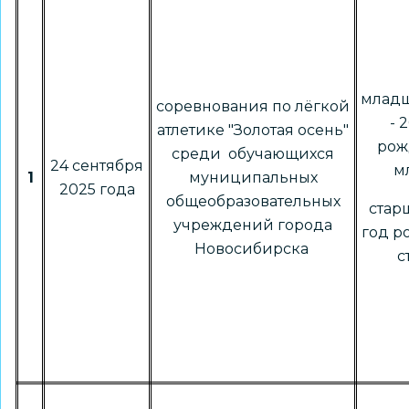
младш
соревнования по лёгкой
- 
атлетике "Золотая осень"
рож
среди обучающихся
24 сентября
м
1
муниципальных
2025 года
общеобразовательных
старш
учреждений города
год р
Новосибирска
с