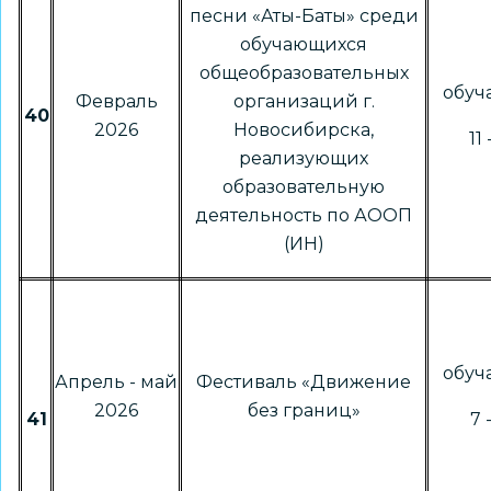
песни «Аты-Баты» среди
обучающихся
общеобразовательных
обу
Февраль
организаций г.
40
2026
Новосибирска,
11
реализующих
образовательную
деятельность по АООП
(ИН)
обу
Апрель - май
Фестиваль «Движение
2026
без границ»
41
7 