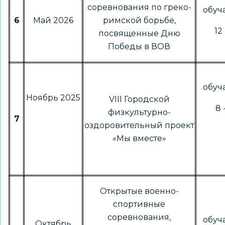
соревнования по греко-
обу
6
Май 2026
римской борьбе,
12 
посвященные Дню
Победы в ВОВ
обу
Ноябрь 2025
VIII Городской
8 
физкультурно-
7
оздоровительный проект
«Мы вместе»
Открытые военно-
спортивные
соревнования,
обу
Октябрь