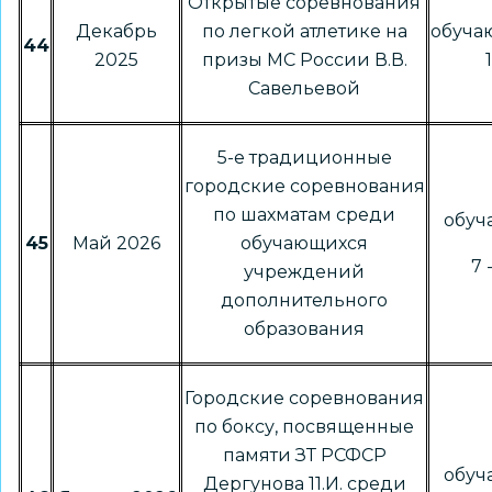
Открытые соревнования
Декабрь
по легкой атлетике на
обуча
44
2025
призы МС России В.В.
Савельевой
5-е традиционные
городские соревнования
по шахматам среди
обу
45
Май 2026
обучающихся
7 
учреждений
дополнительного
образования
Городские соревнования
по боксу, посвященные
памяти ЗТ РСФСР
обу
Дергунова 11.И. среди