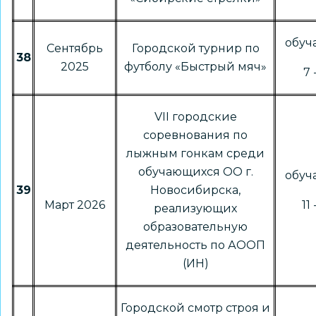
обу
Сентябрь
Городской турнир по
38
2025
футболу «Быстрый мяч»
7 
VII городские
соревнования по
лыжным гонкам среди
обучающихся ОО г.
обу
39
Новосибирска,
Март 2026
11
реализующих
образовательную
деятельность по АООП
(ИН)
Городской смотр строя и