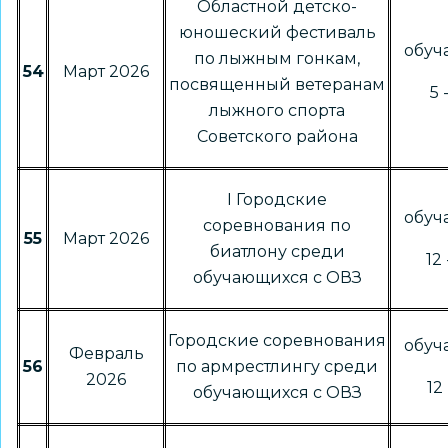
Областной детско-
юношеский фестиваль
обу
по лыжным гонкам,
54
Март 2026
посвященный ветеранам
5 
лыжного спорта
Советского района
I Городские
обу
соревнования по
55
Март 2026
биатлону среди
12 
обучающихся с ОВЗ
Городские соревнования
обу
Февраль
56
по армрестлингу среди
2026
12 
обучающихся с ОВЗ