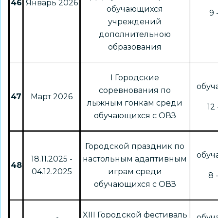
46
Январь 2026
обучающихся
9 
учреждений
дополнительною
образования
I Городские
обу
соревнования по
47
Март 2026
лыжным гонкам среди
12 
обучающихся с ОВЗ
Городской праздник по
обу
18.11.2025 -
настольным адаптивным
48
04.12.2025
играм среди
8 
обучающихся с ОВЗ
XIII Городской фестиваль
обу