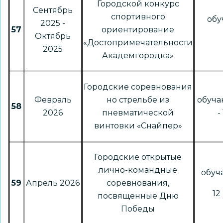
Городской конкурс
Сентябрь
спортивного
об
2025 -
57
ориентирование
Октябрь
«Достопримечательности
2025
Академгородка»
Городские соревнования
Февраль
но стрельбе из
обуча
58
2026
пневматической
-
винтовки «Снайпер»
Городские открытые
лично-командные
обу
59
Апрель 2026
соревнования,
12 
посвященные Дню
Победы