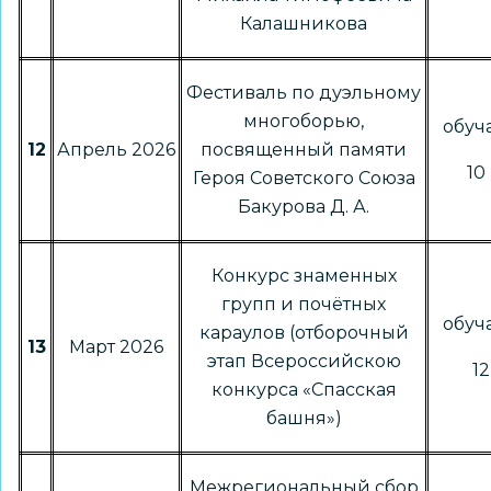
Калашникова
Фестиваль по дуэльному
многоборью,
обу
12
Апрель 2026
посвященный памяти
10 
Героя Советского Союза
Бакурова Д. А.
Конкурс знаменных
групп и почётных
обу
караулов (отборочный
13
Март 2026
этап Всероссийскою
12
конкурса «Спасская
башня»)
Межрегиональный сбор