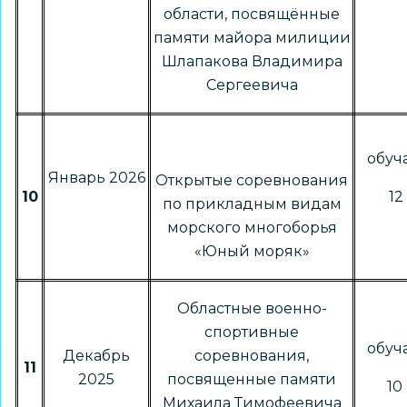
области, посвящённые
памяти майора милиции
Шлапакова Владимира
Сергеевича
обу
Январь 2026
Открытые соревнования
10
12
по прикладным видам
морского многоборья
«Юный моряк»
Областные военно-
спортивные
обу
Декабрь
соревнования,
11
2025
посвященные памяти
10 
Михаила Тимофеевича