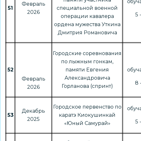
обу
Февраль
51
специальной военной
2026
5 
операции кавалера
ордена мужества Уткина
Дмитрия Романовича
Городские соревнования
по лыжным гонкам,
52
памяти Евгения
обу
Александровича
Февраль
8 
Горланова (спринт)
2026
Городское первенство по
обу
Декабрь
53
каратэ Киокушинкай
2025
5 
«Юный Самурай»