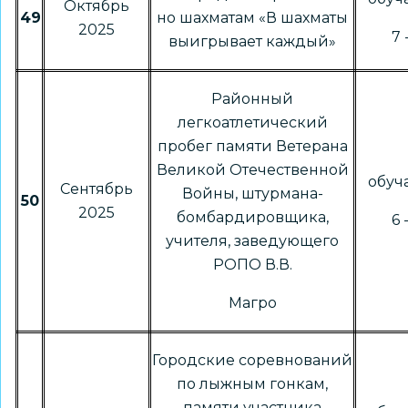
Октябрь
49
но шахматам «В шахматы
2025
7 
выигрывает каждый»
Районный
легкоатлетический
пробег памяти Ветерана
Великой Отечественной
обу
Сентябрь
Войны, штурмана-
50
2025
бомбардировщика,
6 
учителя, заведующего
РОПО В.В.
Магро
Городские соревнований
по лыжным гонкам,
памяти участника