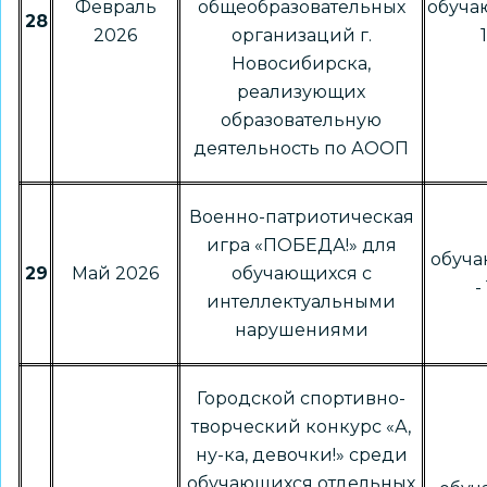
Февраль
общеобразовательных
обуча
28
2026
организаций г.
Новосибирска,
реализующих
образовательную
деятельность по АООП
Военно-патриотическая
игра «ПОБЕДА!» для
обуча
29
Май 2026
обучающихся с
-
интеллектуальными
нарушениями
Городской спортивно-
творческий конкурс «А,
ну-ка, девочки!» среди
обучающихся отдельных