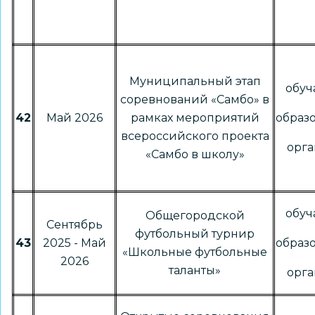
Муниципальный этап
обу
соревнований «Самбо» в
42
Май 2026
рамках мероприятий
образ
всероссийского проекта
орг
«Самбо в школу»
обу
Общегородской
Сентябрь
футбольный турнир
43
2025 - Май
образ
«Школьные футбольные
2026
таланты»
орг