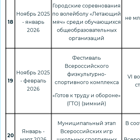
Городские соревнования
Ноябрь 2025
по волейболу «Летающий
не мл
18
- январь
мяч» среди обучающихся
2026
общеобразовательных
организаций
Фестиваль
Всероссийского
Ноябрь 2025
физкультурно-
VI в
19
- февраль
спортивного комплекса
с
2026
«Готов к труду и обороне»
(ГТО) (зимний)
Муниципальный этап
В соо
Январь -
Всероссийских игр
20
март 2026
школьных спортивных
Всер