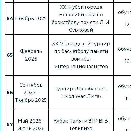
XXI Кубок города
обу
Новосибирска по
64
Ноябрь 2025
баскетболу памяти Л. И.
12 
Сурковой
XXIV Городской турнир
обу
Февраль
по баскетболу памяти
65
2026
воинов-
16 
интернационалистов
Сентябрь
обу
Турнир «Локобаскет-
66
2025 -
Школьная Лига»
11
11оябрь 2025
обу
Май 2026 -
Кубок памяти ЗТР В. В.
67
Июнь 2026
Гельвиха
11