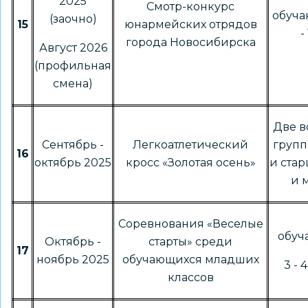
2025
Смотр-конкурс
обуча
(заочно)
15
юнармейских отрядов
-
города Новосибирска
Август 2026
(профильная
смена)
Две в
Сентябрь -
Легкоатлетический
группы
16
октябрь 2025
кросс «Золотая осень»
и старш
и 
Соревнования «Веселые
обу
Октябрь -
старты» среди
17
ноябрь 2025
обучающихся младших
3 - 
классов