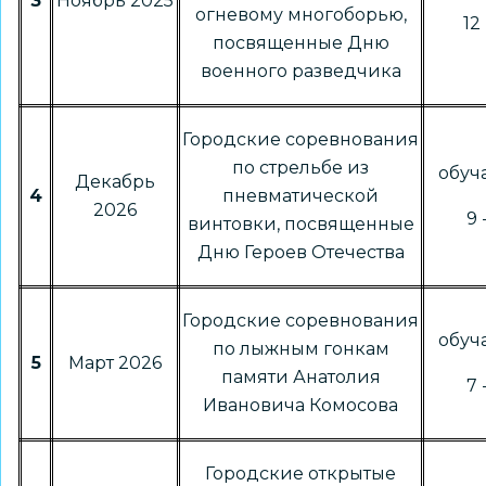
3
Ноябрь 2025
огневому многоборью,
12 
посвященные Дню
военного разведчика
Городские соревнования
по стрельбе из
обу
Декабрь
4
пневматической
2026
9 
винтовки, посвященные
Дню Героев Отечества
Городские соревнования
обу
по лыжным гонкам
5
Март 2026
памяти Анатолия
7 
Ивановича Комосова
Городские открытые