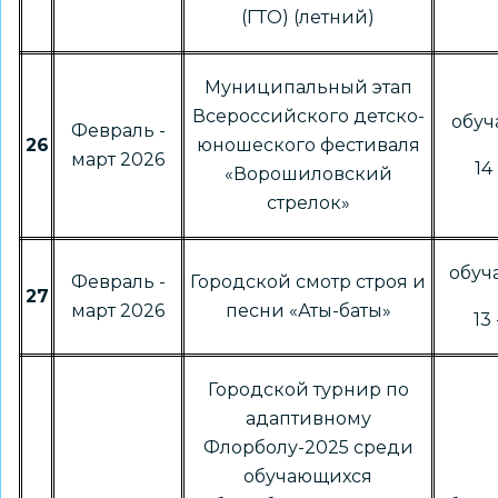
(ГТО) (летний)
Муниципальный этап
Всероссийского детско-
обу
Февраль -
26
юношеского фестиваля
март 2026
14 
«Ворошиловский
стрелок»
обу
Февраль -
Городской смотр строя и
27
март 2026
песни «Аты-баты»
13 
Городской турнир по
адаптивному
Флорболу-2025 среди
обучающихся