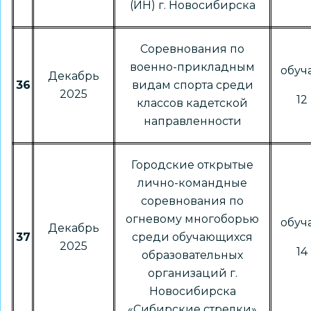
(ИН) г. Новосибирска
Соревнования по
военно-прикладным
обу
Декабрь
36
видам спорта среди
2025
12 
классов кадетской
направленности
Городские открытые
лично-командные
соревнования по
огневому многоборью
обу
Декабрь
37
среди обучающихся
2025
14 
образовательных
организаций г.
Новосибирска
«Сибирские стрелки»