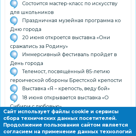
Состоится мастер-класс по искусству
для школьников
Праздничная музейная программа ко
Дню города
20 июня откроется выставка «Они
сражались за Родину»
Иммерсивный фестиваль пройдет в
День города
Телемост, посвящённый 85-летию
героической обороны Брестской крепости
Выставка «Я – крепость, веду бой»
18 июня открывается выставка «О
Сибири с любовью»
Сайт использует файлы cookie и сервисы
9 июня откроется выставка
сбора технических данных посетителей.
«Правильное детство»
Продолжение пользования сайтом является
согласием на применение данных технологий
11 июня открывается выставка «Родня»