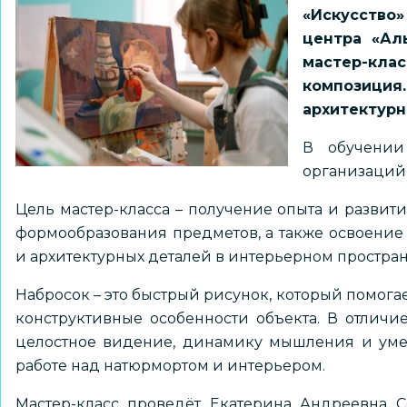
«Искусство
центра «Аль
мастер-кла
композиц
архитектурн
В обучении
организаций 
Цель мастер-класса – получение опыта и развит
формообразования предметов, а также освоение
и архитектурных деталей в интерьерном простран
Набросок – это быстрый рисунок, который помога
конструктивные особенности объекта. В отличи
целостное видение, динамику мышления и умен
работе над натюрмортом и интерьером.
Мастер-класс проведёт Екатерина Андреевна С