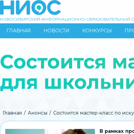
Перейти
к
основному
НОВОСИБИРСКИЙ ИНФОРМАЦИОННО-ОБРАЗОВАТЕЛЬНЫЙ С
содержанию
ГЛАВНАЯ
НОВОСТИ
КОНКУРСЫ
ПР
ОСНОВНАЯ
Поиск
НАВИГАЦИЯ
Состоится м
для школьн
Строка
Главная
Анонсы
Состоится мастер-класс по иск
навигации
В рамках пр