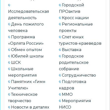
Городской
Исследовательская
ПРОактив
деятельность
Кросс нации
День пожилого
Региональные
человека
проекты
Программа
Слет юных
«Орлята России»
туристов-краеведов
Обмен опытом
Выставка
Юбилей школы
Городское
ШСК
родительское
Школьные
собрание
мероприятия
Сотрудничество
Памятник «Гимн
Подготовка
Учителю»
кадров
Техническое
ММО
творчество
Мероприятия
Новости в деталях
НИСО