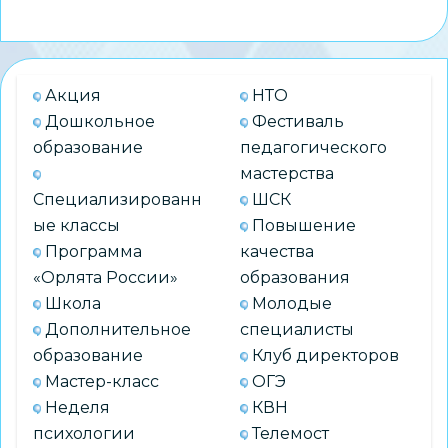
Директор
школы
№
216
Акция
НТО
стал
Дошкольное
Фестиваль
участником
образование
педагогического
программы
мастерства
развития
Специализированн
ШСК
управленческого
ые классы
Повышение
кадрового
Программа
качества
резерва
«Орлята России»
образования
системы
Школа
Молодые
образования
Дополнительное
специалисты
РФ
образование
Клуб директоров
Мастер-класс
ОГЭ
Неделя
КВН
психологии
Телемост