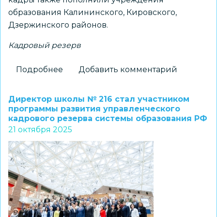
образования Калининского, Кировского,
Дзержинского районов.
Кадровый резерв
Подробнее
о
Добавить комментарий
За
последние
Директор школы № 216 стал участником
три
программы развития управленческого
кадрового резерва системы образования РФ
года
21 октября 2025
в
Новосибирске
заметно
обновился
педагогический
состав:
количество