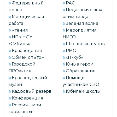
Федеральный
РАС
проект
Педагогическая
Методическая
олимпиада
работа
Зеленая волна
Чтения
Мероприятия
НПК НОУ
НИСО
«Сибирь»
Школьные театры
Краеведение
РМО
Обмен опытом
«IT-куб»
Городской
Юные герои
ПРОактив
Образование
Краеведческий
Помощь
музей
участникам СВО
Кадровый резерв
Юбилей школы
Конференция
Россия – мои
горизонты