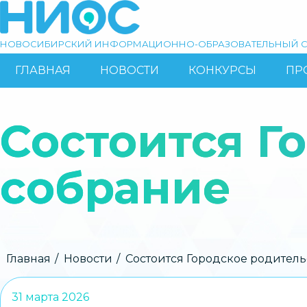
Перейти
к
основному
НОВОСИБИРСКИЙ ИНФОРМАЦИОННО-ОБРАЗОВАТЕЛЬНЫЙ С
содержанию
ГЛАВНАЯ
НОВОСТИ
КОНКУРСЫ
ПР
ОСНОВНАЯ
Поиск
НАВИГАЦИЯ
Состоится Г
собрание
Строка
Главная
Новости
Состоится Городское родитель
навигации
31 марта 2026