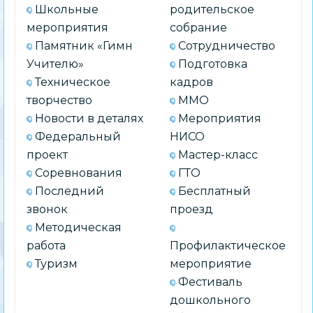
Школьные
родительское
мероприятия
собрание
Памятник «Гимн
Сотрудничество
Учителю»
Подготовка
Техническое
кадров
творчество
ММО
Новости в деталях
Мероприятия
Федеральный
НИСО
проект
Мастер-класс
Соревнования
ГТО
Последний
Бесплатный
звонок
проезд
Методическая
работа
Профилактическое
Туризм
мероприятие
Фестиваль
дошкольного