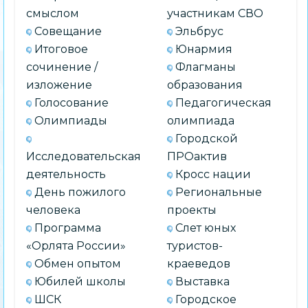
смыслом
участникам СВО
Совещание
Эльбрус
Итоговое
Юнармия
сочинение /
Флагманы
изложение
образования
Голосование
Педагогическая
Олимпиады
олимпиада
Городской
Исследовательская
ПРОактив
деятельность
Кросс нации
День пожилого
Региональные
человека
проекты
Программа
Слет юных
«Орлята России»
туристов-
Обмен опытом
краеведов
Юбилей школы
Выставка
ШСК
Городское